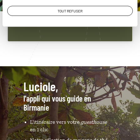
01 86 95 65 37
TOUT REFUSER
Du lundi au samedi de 09h30 à 18h30
Luciole,
l'appli qui vous guide en
Birmanie
L’itinéraire vers votre
guesthouse
en 1 clic
Notre sélection de maisons de thé