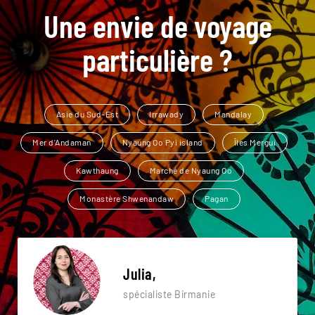
Une envie de voyage
particulière ?
Asie du Sud-Est
Irrawady
Mandalay
Mer d'Andaman
Nyaung Oo Pyi island
Îles Mergui
Kawthaung
Marché de Nyaung Oo
Monastère Shwenandaw
Pagan
Julia,
spécialiste Birmanie