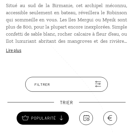
Situé au sud de la Birmanie, cet archipel méconnu,
accessible seulement en bateau, réveillera le Robinson
qui sommeille en vous. Les îles Mergui ou Myeik sont
plus de 800, pour la plupart encore inexplorées. Simple
confetti de sable blanc, rocher calcaire à fleur d’eau, ou
îlot luxuriant abritant des mangroves et des rivières,
chacune possède une faune d’une incroyable richesse,
Lire plus
notamment sous-marine avec des spots
incontournables pour la plongée comme Black Rock,
un rocher très prisé des raies manta. Certaines îles,
comme Bo Cho ou encore Nyaung Wee, sont habitées
par les Moken, une population de nomades des mers,
FILTRER
qui voguent à travers l’archipel sur leurs bateaux en
bois traditionnels.
TRIER
POPULARITÉ