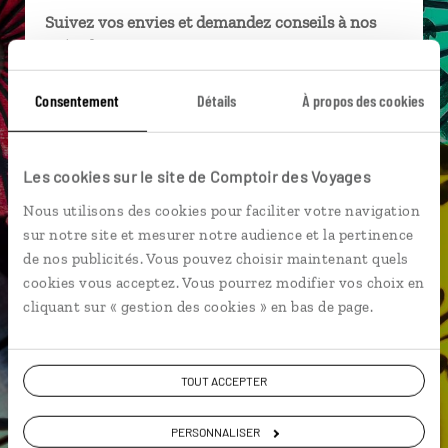
Suivez vos envies et demandez conseils à nos
spécialistes
Ils sauront organiser votre itinéraire au plus
Consentement
Détails
À propos des cookies
près de vos envies et de la réalité du pays.
Échangez en face à face ou depuis nos studios
connectés en agence, mais aussi par email ou
Les cookies sur le site de Comptoir des Voyages
téléphone.
Nous utilisons des cookies pour faciliter votre navigation
Vous gardez le même interlocuteur avant,
sur notre site et mesurer notre audience et la pertinence
pendant et après votre voyage.
de nos publicités. Vous pouvez choisir maintenant quels
cookies vous acceptez. Vous pourrez modifier vos choix en
cliquant sur « gestion des cookies » en bas de page.
DEMANDER UN DEVIS
TOUT ACCEPTER
ou
PERSONNALISER
Construisez votre voyage avec un spécialiste Birmanie