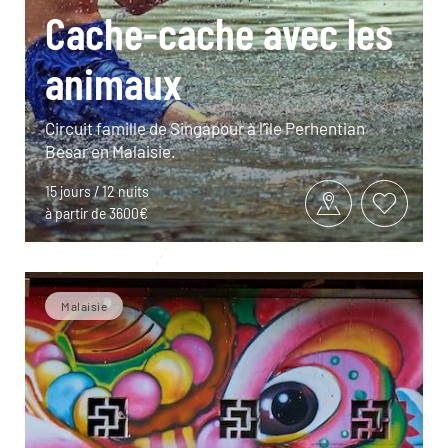
Cache-cache avec les
animaux
Circuit famille de Singapour à l’île Perhentian
Besar en Malaisie.
15 jours / 12 nuits
à partir de 3600€
Malaisie