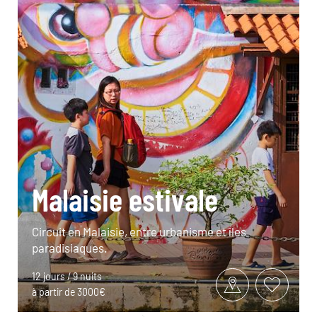
Malaisie estivale
Circuit en Malaisie, entre urbanisme et îles
paradisiaques.
12 jours / 9 nuits
à partir de 3000€