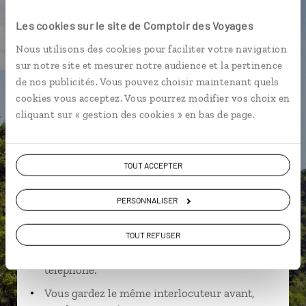
Malacca
Mosquée Masjid Negara
Les cookies sur le site de Comptoir des Voyages
Nous utilisons des cookies pour faciliter votre navigation
sur notre site et mesurer notre audience et la pertinence
de nos publicités. Vous pouvez choisir maintenant quels
Aurélie,
cookies vous acceptez. Vous pourrez modifier vos choix en
cliquant sur « gestion des cookies » en bas de page.
spécialiste Malaisie
Suivez vos envies et demandez conseils à nos
TOUT ACCEPTER
spécialistes
Ils sauront organiser votre itinéraire au plus
PERSONNALISER
près de vos envies et de la réalité du pays.
TOUT REFUSER
Échangez en face à face ou depuis nos studios
connectés en agence, mais aussi par email ou
téléphone.
Vous gardez le même interlocuteur avant,