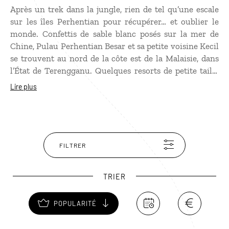
Après un trek dans la jungle, rien de tel qu’une escale
sur les îles Perhentian pour récupérer… et oublier le
monde. Confettis de sable blanc posés sur la mer de
Chine, Pulau Perhentian Besar et sa petite voisine Kecil
se trouvent au nord de la côte est de la Malaisie, dans
l’État de Terengganu. Quelques resorts de petite taille
se fondent le long de plages d’une blancheur
Lire plus
immaculée, souvent désertes, bordées d’une jungle
dense. Bien sûr, on vient pour le farniente, mais surtout
pour l’eau : d’une limpidité exceptionnelle, elle révèle
des récifs coralliens où évoluent des nuées de poissons
tropicaux. Snorkeling et plongée y sont vivement
FILTRER
recommandés.
TRIER
POPULARITÉ