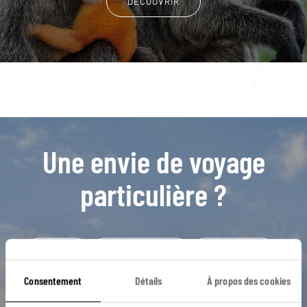
DÉCOUVRIR
Une envie de voyage
particulière ?
Cherating
Détroit de Malacca
Îles Perhentian
Kuala Lumpur
Mer de Chine
Consentement
Détails
À propos des cookies
Chinatown de Malacca
George Town
Khoo Kongsi