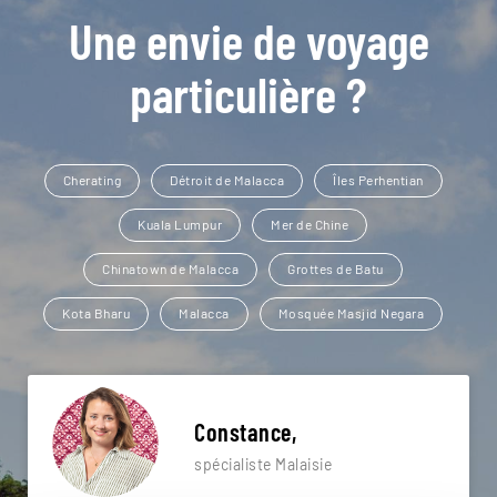
Une envie de voyage
particulière ?
Cherating
Détroit de Malacca
Îles Perhentian
Kuala Lumpur
Mer de Chine
Chinatown de Malacca
Grottes de Batu
Kota Bharu
Malacca
Mosquée Masjid Negara
Constance,
spécialiste Malaisie