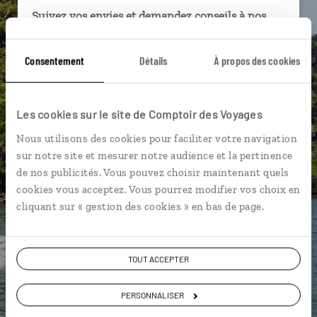
Suivez vos envies et demandez conseils à nos
spécialistes
Consentement
Détails
À propos des cookies
Ils sauront organiser votre itinéraire au plus
près de vos envies et de la réalité du pays.
Échangez en face à face ou depuis nos studios
Les cookies sur le site de Comptoir des Voyages
connectés en agence, mais aussi par email ou
téléphone.
Nous utilisons des cookies pour faciliter votre navigation
sur notre site et mesurer notre audience et la pertinence
Vous gardez le même interlocuteur avant,
de nos publicités. Vous pouvez choisir maintenant quels
pendant et après votre voyage.
cookies vous acceptez. Vous pourrez modifier vos choix en
cliquant sur « gestion des cookies » en bas de page.
DEMANDER UN DEVIS
TOUT ACCEPTER
ou
PERSONNALISER
Construisez votre voyage avec un spécialiste Malaisie