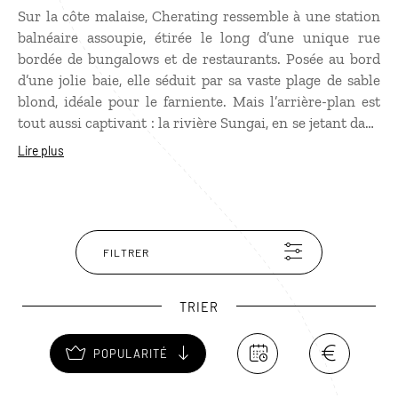
Sur la côte malaise, Cherating ressemble à une station
balnéaire assoupie, étirée le long d’une unique rue
bordée de bungalows et de restaurants. Posée au bord
d’une jolie baie, elle séduit par sa vaste plage de sable
blond, idéale pour le farniente. Mais l’arrière-plan est
tout aussi captivant : la rivière Sungai, en se jetant dans
la baie, forme une mangrove sauvage où l’on se glisse
Lire plus
en bateau ou en kayak. Au fil de l’eau, on observe des
lucioles, des oiseaux, des loutres, des singes… et même
de nombreux serpents immobiles, accrochés aux
branches. Pourtant, le vrai charme de Cherating tient
aussi à son atmosphère très “cool”, que l’on découvre au
FILTRER
hasard des bars fréquentés par d’anciens baba-cools, des
artistes, des surfeurs malais… un petit monde à part.
TRIER
POPULARITÉ