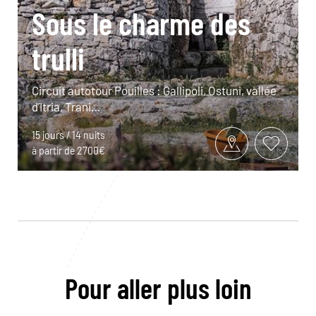
Sous le charme des
trulli
Circuit autotour Pouilles : Gallipoli, Ostuni, vallée
d’Itria, Trani…
15 jours / 14 nuits
à partir de 2700€
Pour aller plus loin