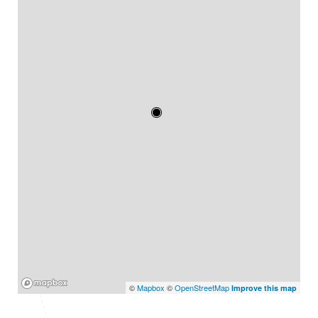
Mapbox
©
Mapbox
©
OpenStreetMap
Improve this map