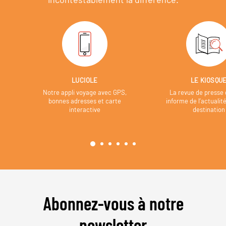
LUCIOLE
LE KIOSQU
Notre appli voyage avec GPS,
La revue de presse 
bonnes adresses et carte
informe de l’actualit
interactive
destination
Abonnez-vous à notre
newsletter