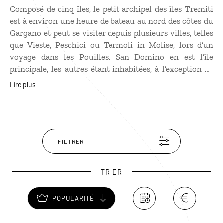
Composé de cinq îles, le petit archipel des îles Tremiti
est à environ une heure de bateau au nord des côtes du
Gargano et peut se visiter depuis plusieurs villes, telles
que Vieste, Peschici ou Termoli in Molise, lors d’un
voyage dans les Pouilles. San Domino en est l’île
principale, les autres étant inhabitées, à l’exception de
San Nicola, centre administratif et historique
Lire plus
regroupant la plupart des résidents de l’archipel. Plus
grande et touristique que les autres, luxuriante en
raison de ses forêts de grands pins et de son maquis
parsemé de fleurs, San Domino est bordée de falaises
calcaires, grottes rocheuses et possède la seule plage de
FILTRER
sable de l’archipel : Cala delle Arene, attirant nombre de
touristes en été. Véritable réserve marine, l’archipel
TRIER
possède aussi des fonds marins dont les anfractuosités
de toute beauté font le bonheur des passionnés de
POPULARITÉ
plongée.