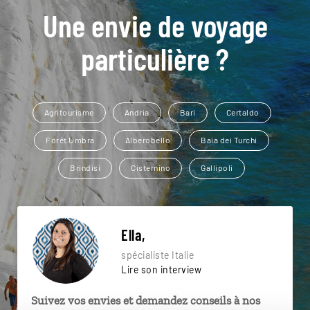
Une envie de voyage
particulière ?
Agritourisme
Andria
Bari
Certaldo
Forêt Umbra
Alberobello
Baia dei Turchi
Brindisi
Cisternino
Gallipoli
Ella,
spécialiste Italie
Lire son interview
Suivez vos envies et demandez conseils à nos