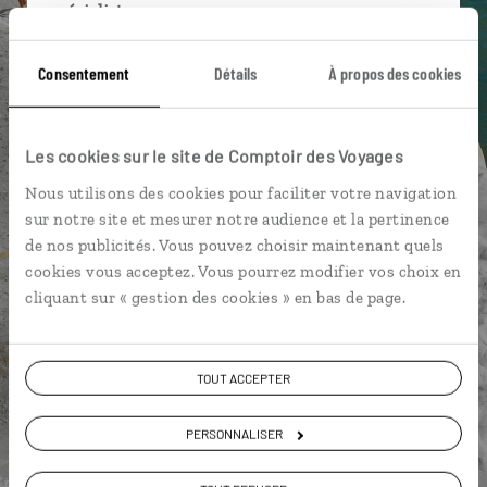
spécialistes
Ils sauront organiser votre itinéraire au plus
Consentement
Détails
À propos des cookies
près de vos envies et de la réalité du pays.
Échangez en face à face ou depuis nos studios
connectés en agence, mais aussi par email ou
Les cookies sur le site de Comptoir des Voyages
téléphone.
Nous utilisons des cookies pour faciliter votre navigation
Vous gardez le même interlocuteur avant,
sur notre site et mesurer notre audience et la pertinence
pendant et après votre voyage.
de nos publicités. Vous pouvez choisir maintenant quels
cookies vous acceptez. Vous pourrez modifier vos choix en
cliquant sur « gestion des cookies » en bas de page.
DEMANDER UN DEVIS
TOUT ACCEPTER
ou
Construisez votre voyage avec un spécialiste Italie
PERSONNALISER
01 85 08 22 97