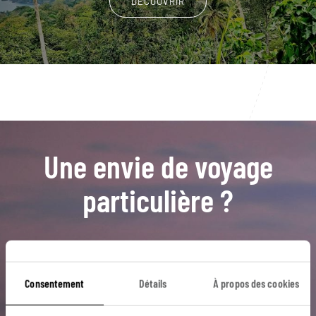
DÉCOUVRIR
Une envie de voyage
particulière ?
Baía das Agulhas
Ilhéu das Rolas
Praia Banana
Consentement
Détails
À propos des cookies
Praia Piscina
Santana
Jardin botanique de Bom Sucesso
Parc naturel de l’Obô