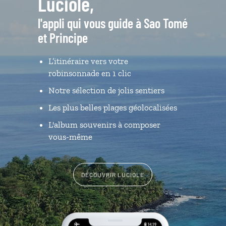
Luciole,
l'appli qui vous guide à Sao Tomé
et Principe
L’itinéraire vers votre
robinsonnade en 1 clic
Notre sélection de jolis sentiers
Les plus belles plages géolocalisées
L'album souvenirs à composer
vous-même
DÉCOUVRIR LUCIOLE