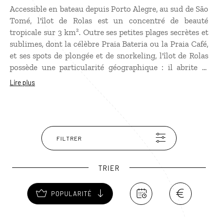
Accessible en bateau depuis Porto Alegre, au sud de São
Tomé, l'îlot de Rolas est un concentré de beauté
tropicale sur 3 km². Outre ses petites plages secrètes et
sublimes, dont la célèbre Praia Bateria ou la Praia Café,
et ses spots de plongée et de snorkeling, l'îlot de Rolas
possède une particularité géographique : il abrite le
point zéro de la Terre. Un petit monument s'élève au
Lire plus
sommet d'une colline, indiquant le point exact où la
ligne de l'Équateur se croise avec le méridien de
Greenwich.
FILTRER
TRIER
POPULARITÉ