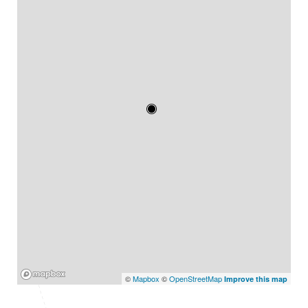
Mapbox
©
Mapbox
©
OpenStreetMap
Improve this map