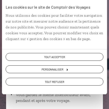
Les cookies sur le site de Comptoir des Voyages
Praia dos Tamarindos
Randonnée
Nous utilisons des cookies pour faciliter votre navigation
Cascade O’quê Pipi
sur notre site et mesurer notre audience et la pertinence
de nos publicités. Vous pouvez choisir maintenant quels
cookies vous acceptez. Vous pourrez modifier vos choix en
cliquant sur « gestion des cookies » en bas de page.
Suivez vos envies et demandez conseils à nos
spécialistes
TOUT ACCEPTER
Ils sauront organiser votre itinéraire au plus
près de vos envies et de la réalité du pays.
PERSONNALISER
Échangez en face à face ou depuis nos studios
connectés en agence, mais aussi par email ou
TOUT REFUSER
téléphone.
Vous gardez le même interlocuteur avant,
pendant et après votre voyage.