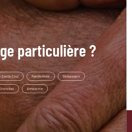
ge particulière ?
e Santa Cruz
Randonnée
Galapagos
Cristobal
Amazonie