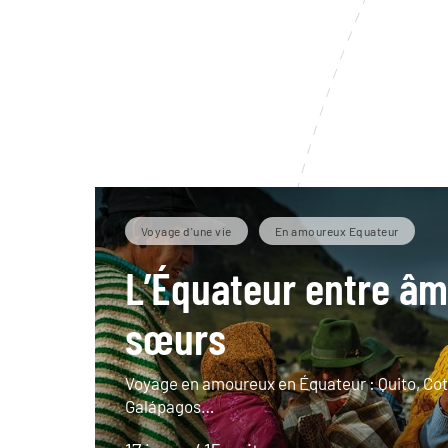
Voyage d'une vie
En amoureux Equateur
L’Équateur entre â
sœurs
Voyage en amoureux en Équateur : Quito, Co
Galápagos…