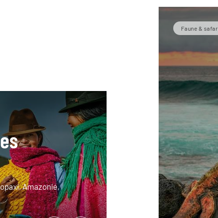
Faune & safar
mes
topaxi, Amazonie,