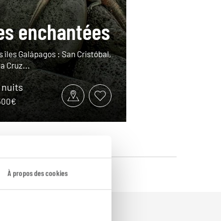
les enchantées
es îles Galápagos : San Cristóbal,
a Cruz...
8 nuits
4500€
À propos des cookies