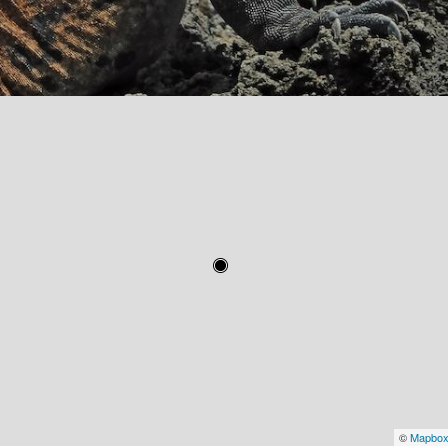
©
Mapbo