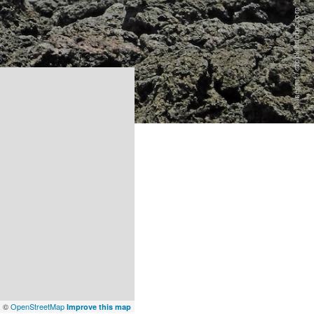
x
©
OpenStreetMap
Improve this map