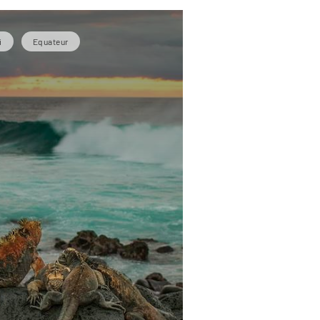
i
Equateur