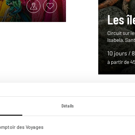
Les î
Circuit sur l
Isabela, Sant
10 jours / 
à partir de 
Détails
Comptoir des Voyages