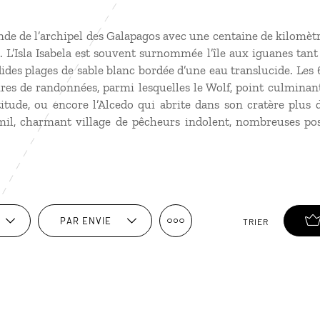
rande de l’archipel des Galapagos avec une centaine de kilomèt
 L’Isla Isabela est souvent surnommée l’île aux iguanes tan
ides plages de sable blanc bordée d’une eau translucide. Les 6
res de randonnées, parmi lesquelles le Wolf, point culminant d
titude, ou encore l’Alcedo qui abrite dans son cratère plus 
amil, charmant village de pêcheurs indolent, nombreuses pos
PAR ENVIE
TRIER