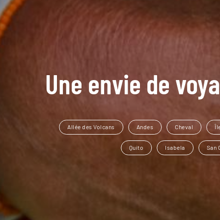
Une envie de voya
Allée des Volcans
Andes
Cheval
Îl
Quito
Isabela
San 