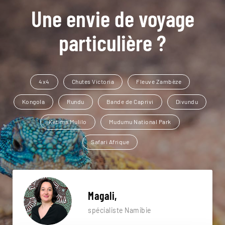
Une envie de voyage
particulière ?
4x4
Chutes Victoria
Fleuve Zambèze
Kongola
Rundu
Bande de Caprivi
Divundu
Katima Mulilo
Mudumu National Park
Safari Afrique
Magali,
spécialiste Namibie