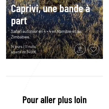
Caprivi, une bande à
part
Safari autotour en 4 × 4 en Namibie et au
Zimbabwe.
14 jours / 11 nuits
à partir de 3400€
Pour aller plus loin