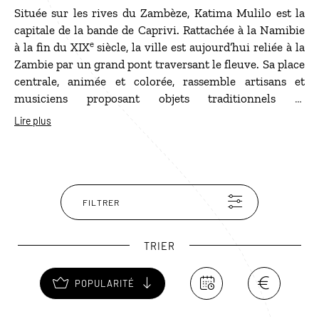
Située sur les rives du Zambèze, Katima Mulilo est la
capitale de la bande de Caprivi. Rattachée à la Namibie
e
à la fin du XIX
siècle, la ville est aujourd’hui reliée à la
Zambie par un grand pont traversant le fleuve. Sa place
centrale, animée et colorée, rassemble artisans et
musiciens proposant objets traditionnels et
instruments locaux. Depuis Katima Mulilo, il est
Lire plus
possible d’explorer le Zambèze en bateau jusqu’à la
rivière Chobe, à la frontière du Botswana, pour
observer une faune abondante : hippopotames,
crocodiles, éléphants et de nombreuses espèces
d’oiseaux.
FILTRER
TRIER
POPULARITÉ