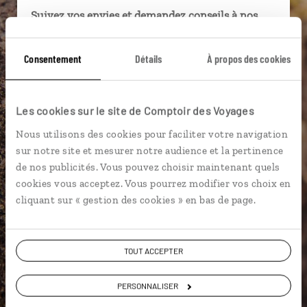
Suivez vos envies et demandez conseils à nos
spécialistes
Consentement
Détails
À propos des cookies
Ils sauront organiser votre itinéraire au plus
près de vos envies et de la réalité du pays.
Échangez en face à face ou depuis nos studios
Les cookies sur le site de Comptoir des Voyages
connectés en agence, mais aussi par email ou
téléphone.
Nous utilisons des cookies pour faciliter votre navigation
sur notre site et mesurer notre audience et la pertinence
Vous gardez le même interlocuteur avant,
de nos publicités. Vous pouvez choisir maintenant quels
pendant et après votre voyage.
cookies vous acceptez. Vous pourrez modifier vos choix en
cliquant sur « gestion des cookies » en bas de page.
DEMANDER UN DEVIS
TOUT ACCEPTER
ou
PERSONNALISER
Construisez votre voyage avec un spécialiste Namibie