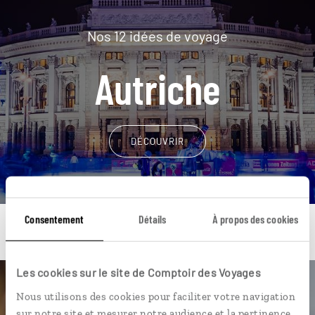
Nos 12 idées de voyage
Autriche
DÉCOUVRIR
Consentement
Détails
À propos des cookies
Les cookies sur le site de Comptoir des Voyages
Une envie de voyage
Nous utilisons des cookies pour faciliter votre navigation
sur notre site et mesurer notre audience et la pertinence