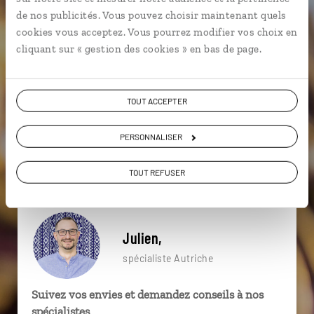
particulière ?
de nos publicités. Vous pouvez choisir maintenant quels
cookies vous acceptez. Vous pourrez modifier vos choix en
cliquant sur « gestion des cookies » en bas de page.
Abbaye d'Ettal
Basse-Autriche
Berchtesgaden
TOUT ACCEPTER
Bavière
Château de Neuschwanstein
Chiemsee
Châteaux de Louis II de Bavière
Chutes de Krimml
PERSONNALISER
Fussen
Abbaye de Melk
TOUT REFUSER
Julien,
spécialiste Autriche
Suivez vos envies et demandez conseils à nos
spécialistes