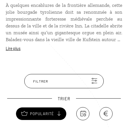
À quelques encablures de la frontière allemande, cette
jolie bourgade tyrolienne doit sa renommée à son
impressionnante forteresse médiévale perchée au
dessus de la ville et de la rivière Inn. La citadelle abrite
un musée ainsi qu’un gigantesque orgue en plein air.
Baladez-vous dans la vieille ville de Kufstein autour de
Römerhofgasse, une ruelle piétonne pittoresque bordée
Lire plus
de maisons traditionnelles colorées. Autour de
Kufstein, la nature est magnifique. Nombreux sentiers
dans la réserve naturelle Kaisertal au cœur des
montagnes, idéal si vous recherchez un voyage orienté
randonnée.
FILTRER
TRIER
POPULARITÉ