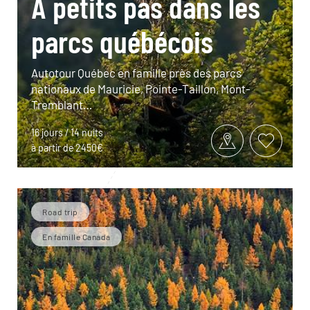
À petits pas dans les
parcs québécois
Autotour Québec en famille près des parcs
nationaux de Mauricie, Pointe-Taillon, Mont-
Tremblant…
16 jours / 14 nuits
à partir de 2450€
Road trip
En famille Canada