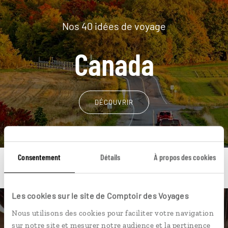
Nos 40 idées de voyage
Canada
DÉCOUVRIR
Consentement
Détails
À propos des cookies
Les cookies sur le site de Comptoir des Voyages
Une envie de voyage
Nous utilisons des cookies pour faciliter votre navigation
sur notre site et mesurer notre audience et la pertinence