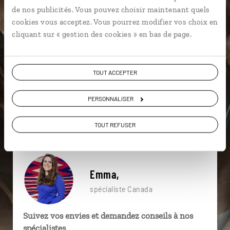
particulière ?
de nos publicités. Vous pouvez choisir maintenant quels
cookies vous acceptez. Vous pourrez modifier vos choix en
cliquant sur « gestion des cookies » en bas de page.
Amérindiens
Baleine au Canada
Canoë kayak
TOUT ACCEPTER
Fjord du Saguenay
Les Escoumins
Mont Royal
Baleine
Charlevoix
Lac Saint Jean
PERSONNALISER
Baleine
TOUT REFUSER
Emma,
spécialiste Canada
Suivez vos envies et demandez conseils à nos
spécialistes