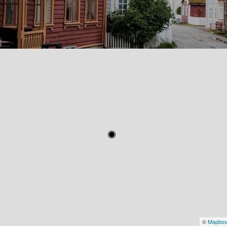
©
Mapbo