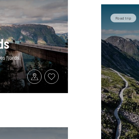
Road trip
ds
es fjords.