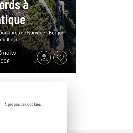
jords à
ntique
tour fjords de Norvège : Bergen,
Trondheim…
13 nuits
3800€
À propos des cookies