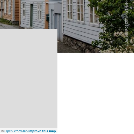
x
©
OpenStreetMap
Improve this map