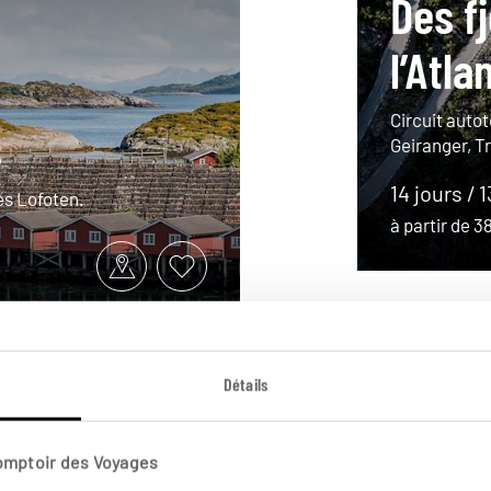
Des f
l’Atla
Circuit auto
s
Geiranger, 
14 jours / 
les Lofoten.
à partir de 
Détails
Comptoir des Voyages