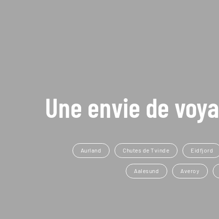
Une envie de voya
Aurland
Chutes de Tvinde
Eidfjord
Aalesund
Averoy