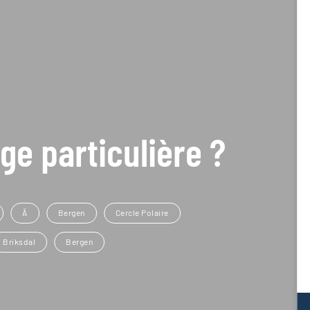
ge particulière ?
Å
Bergen
Cercle Polaire
Briksdal
Bergen