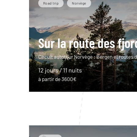
Road trip
Norvège
Sur la route des fjor
Circuit autotour Norvège : Bergen et routes d
12 jours / 11 nuits
à partir de 3600€