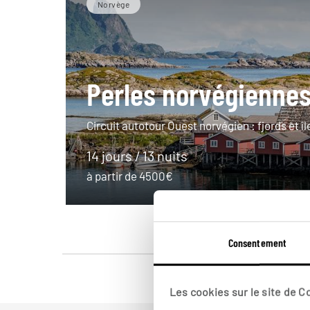
Norvège
Perles norvégienne
Circuit autotour Ouest norvégien : fjords et î
14 jours / 13 nuits
à partir de 4500€
Consentement
Les cookies sur le site de 