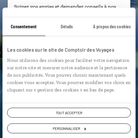
Suivez vos envies et demandez conseils à nos
spécialistes
Consentement
Détails
À propos des cookies
Ils sauront organiser votre itinéraire au plus
près de vos envies et de la réalité du pays.
Échangez en face à face ou depuis nos studios
Les cookies sur le site de Comptoir des Voyages
connectés en agence, mais aussi par email ou
téléphone.
Nous utilisons des cookies pour faciliter votre navigation
sur notre site et mesurer notre audience et la pertinence
Vous gardez le même interlocuteur avant,
de nos publicités. Vous pouvez choisir maintenant quels
pendant et après votre voyage.
cookies vous acceptez. Vous pourrez modifier vos choix en
cliquant sur « gestion des cookies » en bas de page.
DEMANDER UN DEVIS
TOUT ACCEPTER
ou
PERSONNALISER
Construisez votre voyage avec un spécialiste Croatie