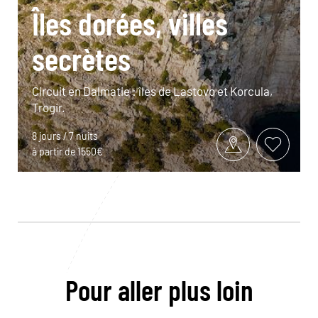
Îles dorées, villes
secrètes
Circuit en Dalmatie : îles de Lastovo et Korcula,
Trogir.
8 jours / 7 nuits
à partir de 1550€
Pour aller plus loin