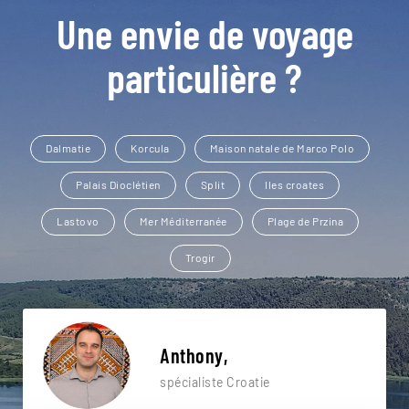
Une envie de voyage
particulière ?
Dalmatie
Korcula
Maison natale de Marco Polo
Palais Dioclétien
Split
Iles croates
Lastovo
Mer Méditerranée
Plage de Przina
Trogir
Anthony,
spécialiste Croatie