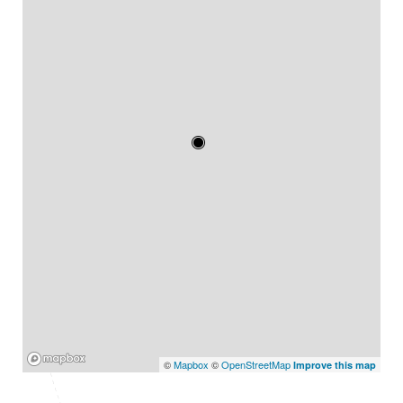
Mapbox
©
Mapbox
©
OpenStreetMap
Improve this map