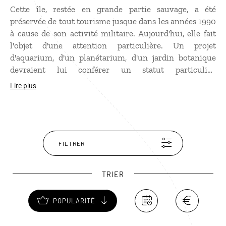
Cette île, restée en grande partie sauvage, a été
préservée de tout tourisme jusque dans les années 1990
à cause de son activité militaire. Aujourd'hui, elle fait
l'objet d'une attention particulière. Un projet
d'aquarium, d'un planétarium, d'un jardin botanique
devraient lui conférer un statut particulier,
entièrement dédié aux beautés de la nature. Vous
Lire plus
pourrez vous y promener paisiblement et flâner dans
ses rares villages au charme authentique.
FILTRER
TRIER
POPULARITÉ