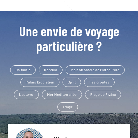
Une envie de voyage
particulière ?
Dalmatie
Korcula
Maison natale de Marco Polo
Palais Dioclétien
Split
Iles croates
Lastovo
Mer Méditerranée
Plage de Przina
Trogir