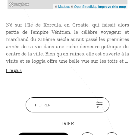
Mapbox
©
Mapbox
©
OpenStreetMap
Improve this map
Né sur l’île de Korcula, en Croatie, qui faisait alors
partie de l’empire Vénitien, le célèbre voyageur et
marchand du XIIIème siècle aurait passé les premières
année de sa vie dans une riche demeure gothique du
centre de la ville. Bien qu’en ruines, elle est ouverte à la
visite et sa loggia offre une belle vue sur les toits et le
clocher de la cathédrale. Séparé de la maison natale, un
Lire plus
musée interactif dédié à Marco Polo et à ses voyages se
trouve également dans la vieille ville de Korcula.
FILTRER
TRIER