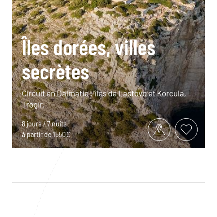
Îles dorées, villes
secrètes
Circuit en Dalmatie : îles de Lastovo et Korcula,
Trogir.
8 jours / 7 nuits
à partir de 1550€