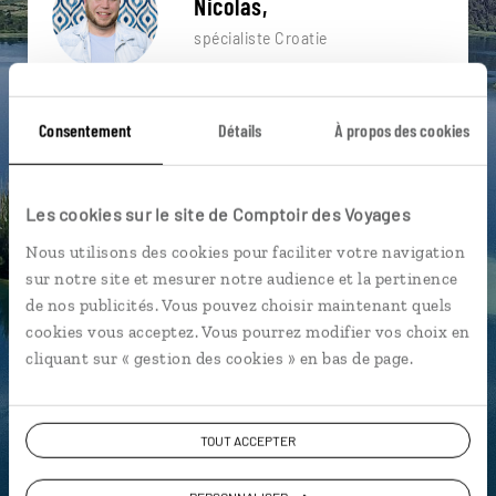
Nicolas,
spécialiste Croatie
Suivez vos envies et demandez conseils à nos
spécialistes
Consentement
Détails
À propos des cookies
Ils sauront organiser votre itinéraire au plus
près de vos envies et de la réalité du pays.
Les cookies sur le site de Comptoir des Voyages
Échangez en face à face ou depuis nos studios
Nous utilisons des cookies pour faciliter votre navigation
connectés en agence, mais aussi par email ou
sur notre site et mesurer notre audience et la pertinence
téléphone.
de nos publicités. Vous pouvez choisir maintenant quels
Vous gardez le même interlocuteur avant,
cookies vous acceptez. Vous pourrez modifier vos choix en
pendant et après votre voyage.
cliquant sur « gestion des cookies » en bas de page.
TOUT ACCEPTER
DEMANDER UN DEVIS