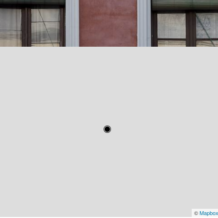
©
Mapbo