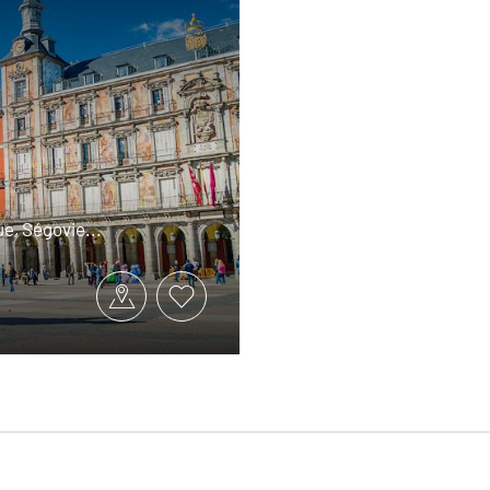
e, Ségovie...