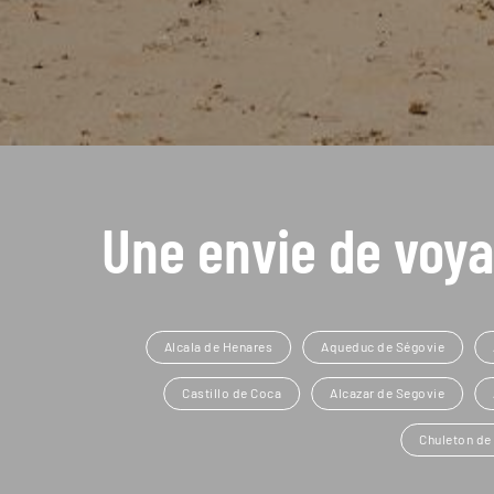
Une envie de voya
Alcala de Henares
Aqueduc de Ségovie
Castillo de Coca
Alcazar de Segovie
Chuleton de 