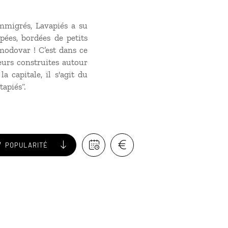
immigrés, Lavapiés a su
pées, bordées de petits
modovar ! C’est dans ce
eurs construites autour
a capitale, il s'agit du
tapiés“.
POPULARITÉ