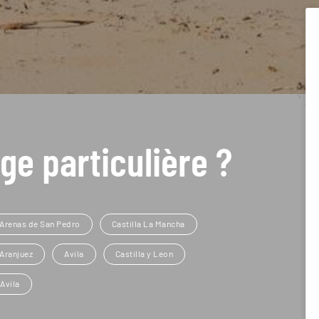
ge particulière ?
Arenas de San Pedro
Castilla La Mancha
Aranjuez
Avila
Castilla y Leon
Avila