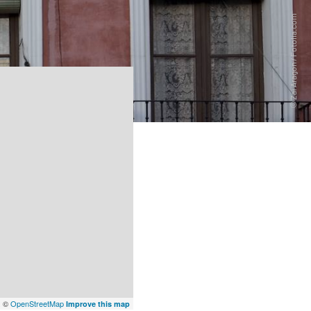
x
©
OpenStreetMap
Improve this map