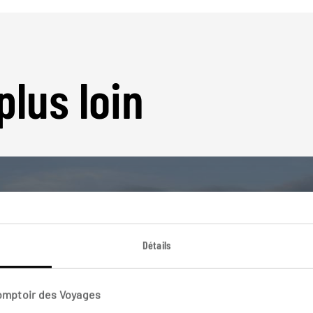
plus loin
Détails
Nos 30 idées de voyage
Espagne
Comptoir des Voyages