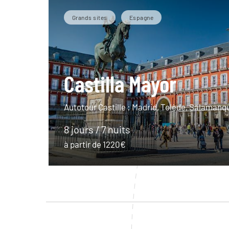
Grands sites
Espagne
Castilla Mayor
Autotour Castille : Madrid, Tolède, Salamanqu
8 jours / 7 nuits
à partir de 1220€