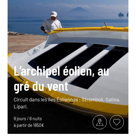
L’archipel éolien, au
gré du vent
Circuit dans les îles Éoliennes : Stromboli, Salina,
Lipari.
9 jours / 8 nuits
à partir de 1850€