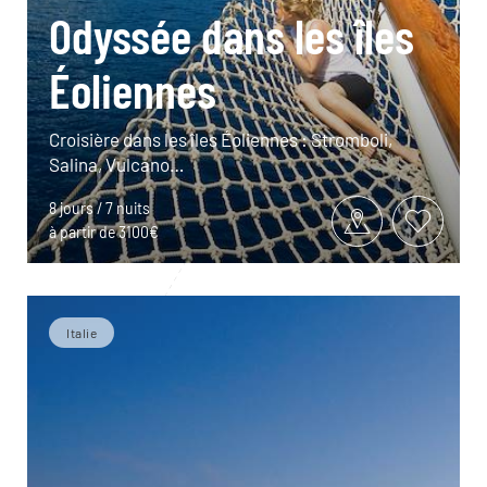
Odyssée dans les îles
Éoliennes
Croisière dans les îles Éoliennes : Stromboli,
Salina, Vulcano…
8 jours / 7 nuits
à partir de 3100€
Italie