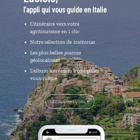
l'appli qui vous guide en Italie
L’itinéraire vers votre
agritourisme en 1 clic
Notre sélection de
trattorias
Les plus belles
piazzas
géolocalisées
L'album souvenirs à composer
vous-même
DÉCOUVRIR LUCIOLE