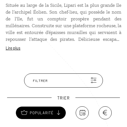
Située au large de la Sicile, Lipari est la plus grande île
de l’archipel Éolien. Son chef-lieu, qui possède le nom
de l’île, fut un comptoir prospère pendant des
millénaires. Construite sur une plateforme rocheuse, la
ville est entourée d’épaisses murailles qui servaient à
repousser l’attaque des pirates. Délicieuse escapade
insulaire, Lipari possède un merveilleux musée
Lire plus
archéologique, avec une collection unique au monde de
masques grecs miniatures. Mais c’est avant tout une
destination de loisirs, avec de jolies plages et une mer
cristalline, point de départ pour découvrir les autres
îles de l’archipel Éolien.
FILTRER
TRIER
POPULARITÉ