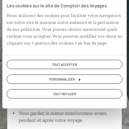
Les cookies sur le site de Comptoir des Voyages
Nous utilisons des cookies pour faciliter votre navigation
sur notre site et mesurer notre audience et la pertinence
Claudia,
de nos publicités. Vous pouvez choisir maintenant quels
spécialiste Italie
cookies vous acceptez. Vous pourrez modifier vos choix en
Lire son interview
cliquant sur « gestion des cookies » en bas de page.
Suivez vos envies et demandez conseils à nos
spécialistes
TOUT ACCEPTER
Ils sauront organiser votre itinéraire au plus
près de vos envies et de la réalité du pays.
PERSONNALISER
Échangez en face à face ou depuis nos studios
TOUT REFUSER
connectés en agence, mais aussi par email ou
téléphone.
Vous gardez le même interlocuteur avant,
pendant et après votre voyage.