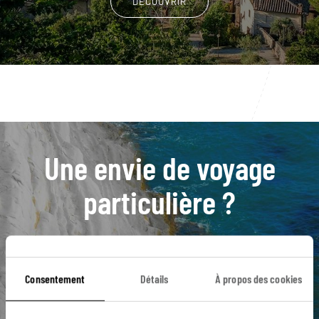
DÉCOUVRIR
Une envie de voyage
particulière ?
Îles Éoliennes
Marina Corta
Mer Tyrrhénienne
Consentement
Détails
À propos des cookies
Panarea
Salina
Alicudi
Lipari
Pollara
Stromboli
Vulcano