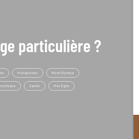
ge particulière ?
ine
Monastiraki
Mont Olympe
mothrace
Xanthi
Mer Egée