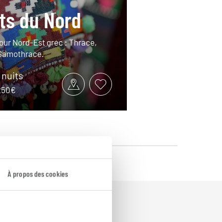
ts du Nord
tour Nord-Est grec : Thrace,
Samothrace.
9 nuits
2250€
À propos des cookies