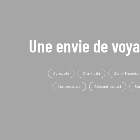
Une envie de voya
Acropole
Chalkidiki
Dion - Macédo
Îles grecques
Alexandropouli
Sa