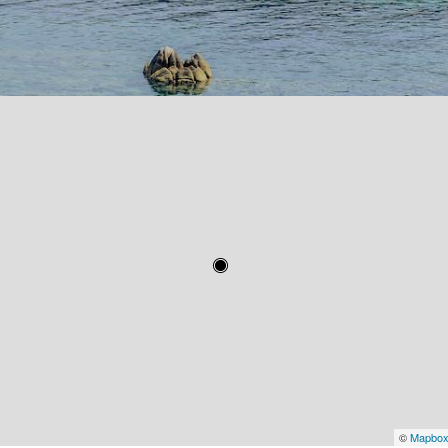
©
Mapbo