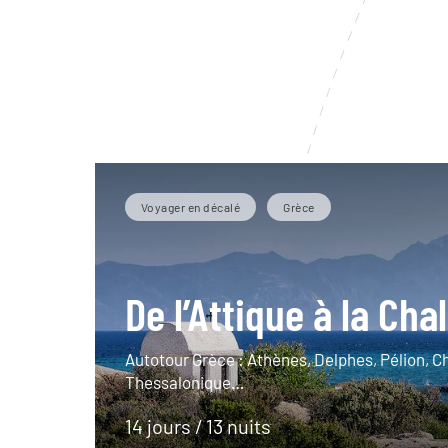
Voyager en décalé
Grèce
De l’Attique à la Cha
Autotour Grèce : Athènes, Delphes, Pélion, C
Thessalonique…
14 jours / 13 nuits