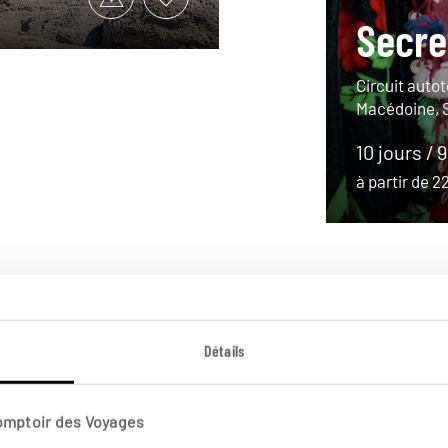
Secre
Circuit auto
Macédoine, 
10 jours / 
à partir de 
Détails
Comptoir des Voyages