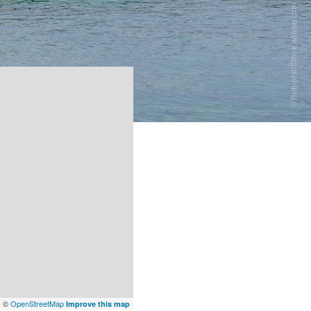
x
©
OpenStreetMap
Improve this map