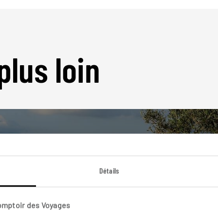
plus loin
Détails
Nos 23 idées de voyage
Grèce
Comptoir des Voyages