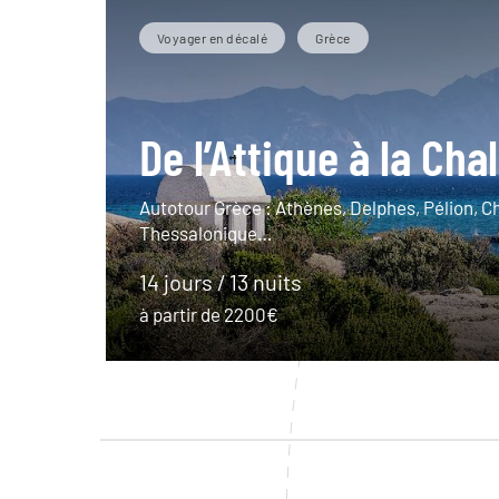
Voyager en décalé
Grèce
De l’Attique à la Cha
Autotour Grèce : Athènes, Delphes, Pélion, C
Thessalonique…
14 jours / 13 nuits
à partir de 2200€