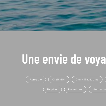
Une envie de voya
Acropole
Chalkidiki
Dion - Macédoine
Delphes
Macédoine
Mont Atho