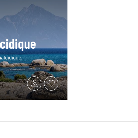
lcidique
halcidique,