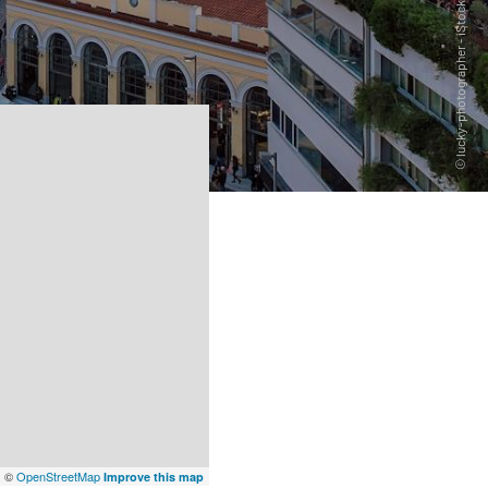
x
©
OpenStreetMap
Improve this map