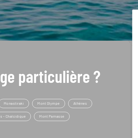
ge particulière ?
Monastiraki
Mont Olympe
Athènes
s - Chalcidique
Mont Parnasse