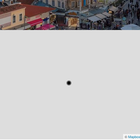
©
Mapbo