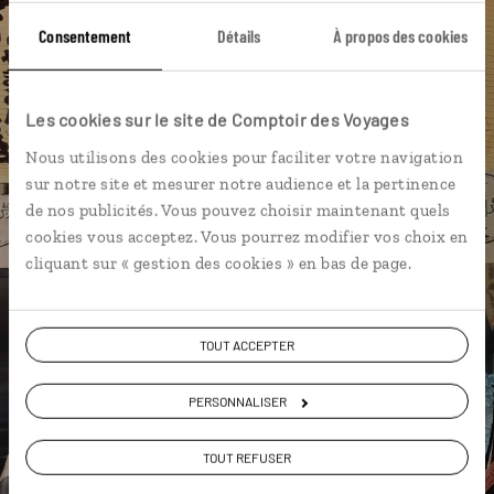
Consentement
Détails
À propos des cookies
Asakusa
Bessho Onsen
Château de Nijo-jo
Cérémonie du thé
Chemin de la Philosophie
Les cookies sur le site de Comptoir des Voyages
Forêt de bambous d'Arashiyama
Cosplay
Nous utilisons des cookies pour faciliter votre navigation
Jardins Koishikawa Korakuen
Manga
Beppu
sur notre site et mesurer notre audience et la pertinence
de nos publicités. Vous pouvez choisir maintenant quels
cookies vous acceptez. Vous pourrez modifier vos choix en
cliquant sur « gestion des cookies » en bas de page.
Myriam,
spécialiste Japon
TOUT ACCEPTER
Suivez vos envies et demandez conseils à nos
spécialistes
PERSONNALISER
Ils sauront organiser votre itinéraire au plus
TOUT REFUSER
près de vos envies et de la réalité du pays.