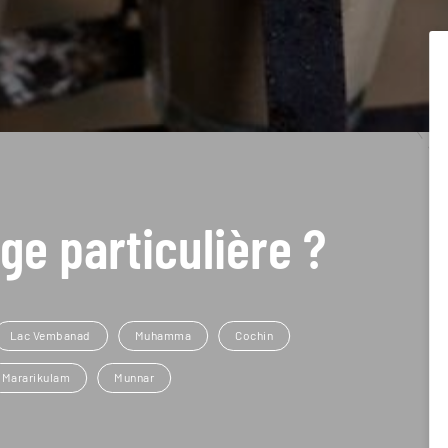
ge particulière ?
Lac Vembanad
Muhamma
Cochin
Mararikulam
Munnar