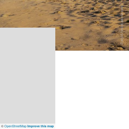
x
©
OpenStreetMap
Improve this map