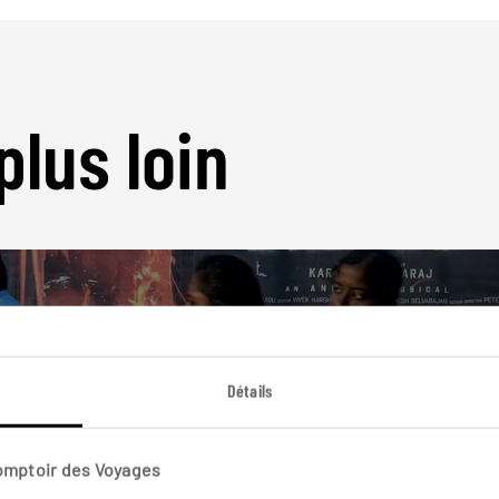
plus loin
Détails
Nos 19 idées de voyage
Inde
Comptoir des Voyages