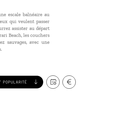
une escale balnéaire au
ceux qui veulent passer
urrez assister au départ
rari Beach, les couchers
sez sauvages, avec une
.
POPULARITÉ