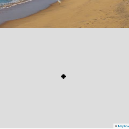
©
Mapbo