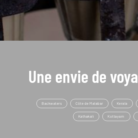
Une envie de voya
Backwaters
Côte de Malabar
Kerala
Kathakali
Kottayam