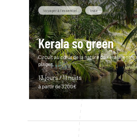
Voyager à l’essentiel
Inde
Kerala so green
Circuit au cœur de la nature du Kerala, entr
plages.
13 jours / 11 nuits
à partir de 3200€