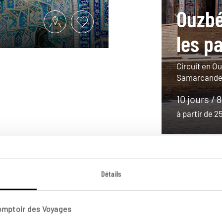
Ouzbé
les p
Circuit en O
Samarcande,
10 jours / 
à partir de 
Détails
Comptoir des Voyages