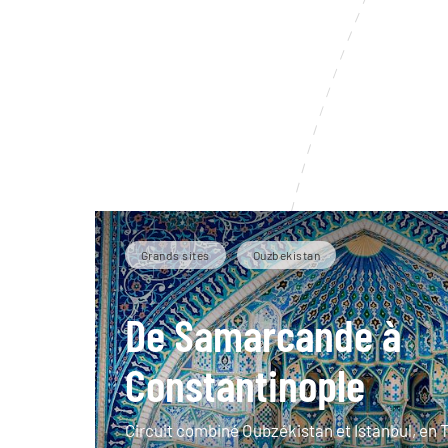
Grands sites
Ouzbekistan
De Samarcande à
Constantinople
Circuit combiné Oubzékistan et Istanbul, en 