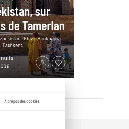
kistan, sur
as de Tamerlan
uzbékistan : Khiva, Boukhara,
 Tashkent.
8 nuits
2500€
À propos des cookies