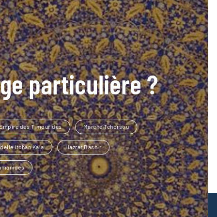
ge particulière ?
Empire des Timourides
Marché Tchorsou
delle Itchan Kala
Hazrat Bashir
amanides