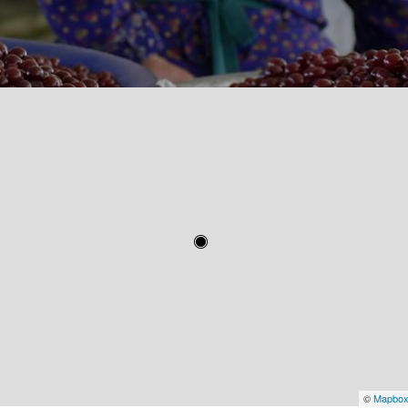
©
Mapbo