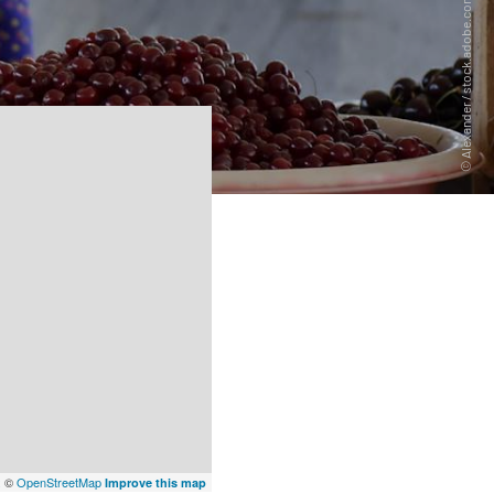
x
©
OpenStreetMap
Improve this map