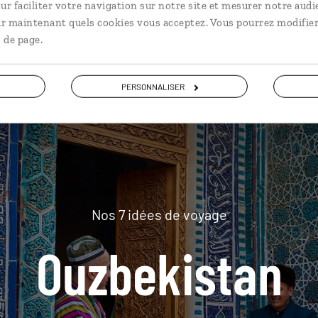
ur faciliter votre navigation sur notre site et mesurer notre audi
ir maintenant quels cookies vous acceptez. Vous pourrez modifier
plus loin
 de page.
PERSONNALISER
Nos 7 idées de voyage
Ouzbekistan