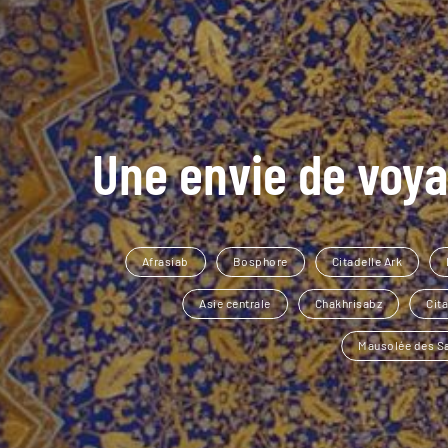
Une envie de voya
Afrasiab
Bosphore
Citadelle Ark
Asie centrale
Chakhrisabz
Cita
Mausolée des S