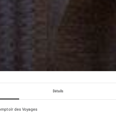
an, sur les pas d
Détails
uit en Ouzbékistan : Khiva, Boukhara, Samarcande, Tash
Comptoir des Voyages