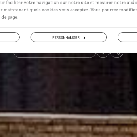
ur faciliter votre navigation sur notre site et mesurer notre audi
ir maintenant quels cookies vous acceptez. Vous pourrez modifier
Grands sites
 de page.
Voir les 39 avis sur les voyages en Ouzbekistan
PERSONNALISER
VOIR LA GALERIE PHOTOS