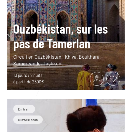
Ouzbékistan, sur les
pas de Tamerlan
Circuit en Ouzbékistan : Khiva, Boukhara,
Samarcande, Tashkent.
10 jours / 8 nuits
à partir de 2500€
En train
Ouzbekistan