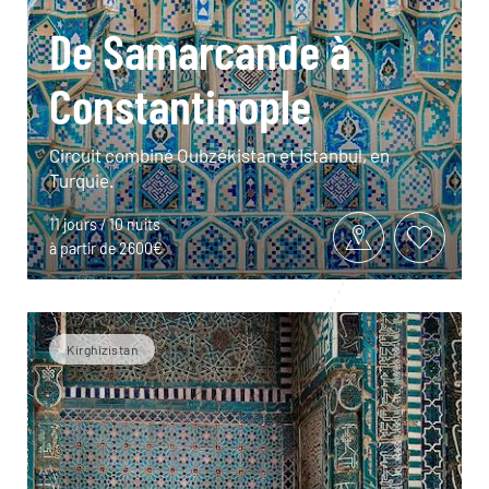
De Samarcande à
Constantinople
Circuit combiné Oubzékistan et Istanbul, en
Turquie.
11 jours / 10 nuits
à partir de 2600€
Kirghizistan