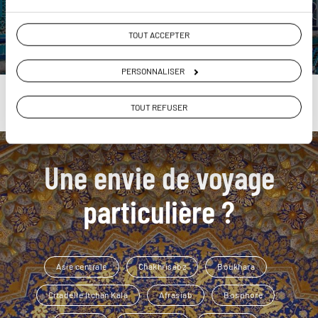
DÉCOUVRIR
TOUT ACCEPTER
PERSONNALISER
TOUT REFUSER
Une envie de voyage
particulière ?
Asie centrale
Chakhrisabz
Boukhara
Citadelle Itchan Kala
Afrasiab
Bosphore