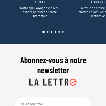
LUCIOLE
LE KIOSQU
Notre appli voyage avec GPS,
La revue de presse 
bonnes adresses et carte
informe de l’actualit
interactive
destination
Abonnez-vous à notre
newsletter