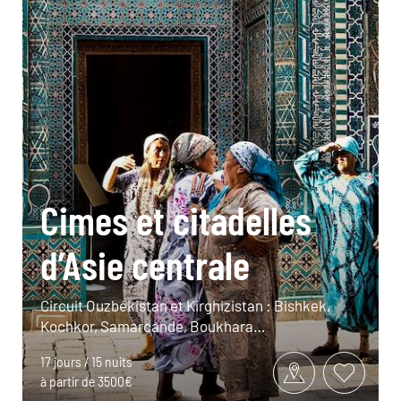
Cimes et citadelles
d’Asie centrale
Circuit Ouzbékistan et Kirghizistan : Bishkek,
Kochkor, Samarcande, Boukhara…
17 jours / 15 nuits
à partir de 3500€