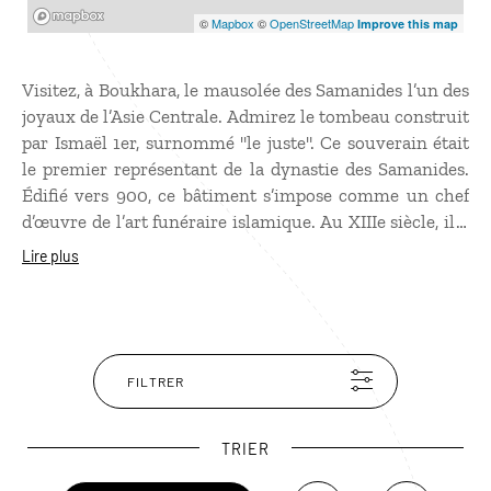
Mapbox
©
Mapbox
©
OpenStreetMap
Improve this map
Visitez, à Boukhara, le mausolée des Samanides l’un des
joyaux de l’Asie Centrale. Admirez le tombeau construit
par Ismaël 1er, surnommé "le juste". Ce souverain était
le premier représentant de la dynastie des Samanides.
Édifié vers 900, ce bâtiment s’impose comme un chef
d’œuvre de l’art funéraire islamique. Au XIIIe siècle, il a
survécu au passage des troupes dévastatrices de Gengis
Lire plus
Khan, enterré sous le sable… Observez sa base carrée,
un cube parfait censé symboliser la terre, et sa coupole
évoquant le soleil. Un ensemble représentant l’équilibre
de l’univers. Le mausolée est construit de briques
cuites apparentes. Regardez son décor qui a pour
FILTRER
particularité d’imiter le tressage d’une vannerie.
TRIER