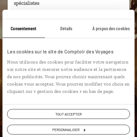
spécialistes
Ils sauront organiser votre itinéraire au plus
près de vos envies et de la réalité du pays.
Consentement
Détails
À propos des cookies
Échangez en face à face ou depuis nos studios
connectés en agence, mais aussi par email ou
téléphone.
Les cookies sur le site de Comptoir des Voyages
Vous gardez le même interlocuteur avant,
Nous utilisons des cookies pour faciliter votre navigation
pendant et après votre voyage.
sur notre site et mesurer notre audience et la pertinence
de nos publicités. Vous pouvez choisir maintenant quels
cookies vous acceptez. Vous pourrez modifier vos choix en
cliquant sur « gestion des cookies » en bas de page.
DEMANDER UN DEVIS
ou
TOUT ACCEPTER
Construisez votre voyage avec un spécialiste Etats-
Unis
PERSONNALISER