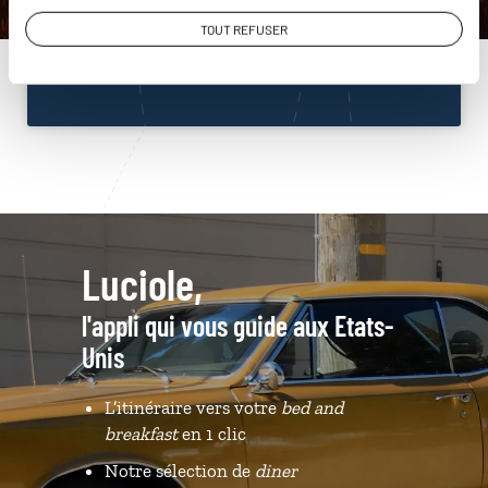
01 85 08 23 53
TOUT REFUSER
Du lundi au samedi de 09h30 à 18h30
Luciole,
l'appli qui vous guide aux Etats-
Unis
L’itinéraire vers votre
bed and
breakfast
en 1 clic
Notre sélection de
diner