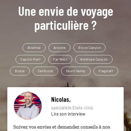
Une envie de voyage
particulière ?
Alcatraz
Arizona
Bryce Canyon
Capitol Reef
Far West
Antelope Canyon
Bodie
Californie
Death Valley
Flagstaff
Nicolas,
spécialiste Etats-Unis
Lire son interview
Suivez vos envies et demandez conseils à nos