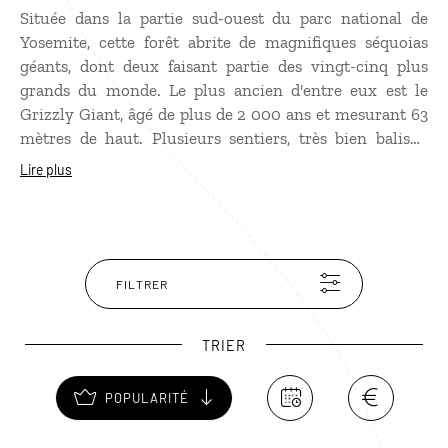
Située dans la partie sud-ouest du parc national de
Yosemite, cette forêt abrite de magnifiques séquoias
géants, dont deux faisant partie des vingt-cinq plus
grands du monde. Le plus ancien d'entre eux est le
Grizzly Giant, âgé de plus de 2 000 ans et mesurant 63
mètres de haut. Plusieurs sentiers, très bien balisés,
permettent de découvrir les sequoias de Mariposa
Lire plus
Grove. Lors de votre balade, des écureuils et des biches
croiseront sûrement votre chemin.
FILTRER
TRIER
POPULARITÉ