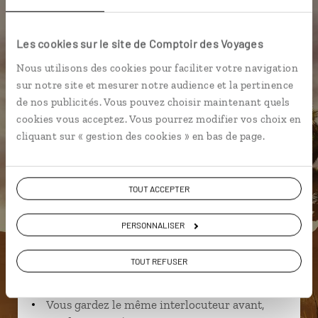
Antelope Canyon
Les cookies sur le site de Comptoir des Voyages
Nous utilisons des cookies pour faciliter votre navigation
sur notre site et mesurer notre audience et la pertinence
Jérémy,
de nos publicités. Vous pouvez choisir maintenant quels
cookies vous acceptez. Vous pourrez modifier vos choix en
spécialiste Etats-Unis
cliquant sur « gestion des cookies » en bas de page.
Suivez vos envies et demandez conseils à nos
spécialistes
TOUT ACCEPTER
Ils sauront organiser votre itinéraire au plus
près de vos envies et de la réalité du pays.
PERSONNALISER
Échangez en face à face ou depuis nos studios
connectés en agence, mais aussi par email ou
TOUT REFUSER
téléphone.
Vous gardez le même interlocuteur avant,