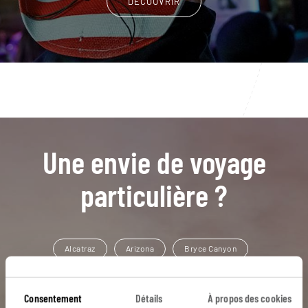
DÉCOUVRIR
Une envie de voyage
particulière ?
Alcatraz
Arizona
Bryce Canyon
Capitol Reef
Far West
Antelope Canyon
Consentement
Détails
À propos des cookies
Big Sur
Californie
Golden Gate