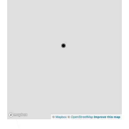
Mapbox
©
Mapbox
©
OpenStreetMap
Improve this map