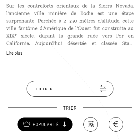
Sur les contreforts orientaux de la Sierra Nevada,
l'ancienne ville minière de Bodie est une étape
surprenante. Perchée à 2 550 mètres d'altitude, cette
ville fantôme d'Amérique de l'Ouest fut construite au
e
XIX
siècle, durant la grande ruée vers l'or en
Californie. Aujourd'hui désertée et classée State
Historic Park et National Historic Park, Bodie est
Lire plus
volontairement conservée dans un état de délabrement
arrêté. On s'y promène dans les rues vides où souffle
encore la lointaine fièvre de l'or et l'on y découvre
toute la magie d'une époque révolue grâce aux
intérieurs des maisons et des boutiques, laissés intacts,
FILTRER
tels que lors de leur abandon.
TRIER
POPULARITÉ