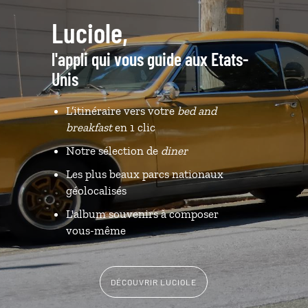
Luciole,
l'appli qui vous guide aux Etats-
Unis
L’itinéraire vers votre
bed and
breakfast
en 1 clic
Notre sélection de
diner
Les plus beaux parcs nationaux
géolocalisés
L'album souvenirs à composer
vous-même
DÉCOUVRIR LUCIOLE