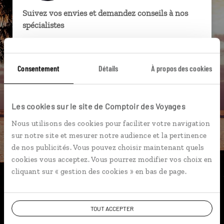
Suivez vos envies et demandez conseils à nos
spécialistes
Ils sauront organiser votre itinéraire au plus
près de vos envies et de la réalité du pays.
Consentement
Détails
À propos des cookies
Échangez en face à face ou depuis nos studios
connectés en agence, mais aussi par email ou
téléphone.
Les cookies sur le site de Comptoir des Voyages
Vous gardez le même interlocuteur avant,
Nous utilisons des cookies pour faciliter votre navigation
pendant et après votre voyage.
sur notre site et mesurer notre audience et la pertinence
de nos publicités. Vous pouvez choisir maintenant quels
cookies vous acceptez. Vous pourrez modifier vos choix en
cliquant sur « gestion des cookies » en bas de page.
DEMANDER UN DEVIS
ou
TOUT ACCEPTER
Construisez votre voyage avec un spécialiste La