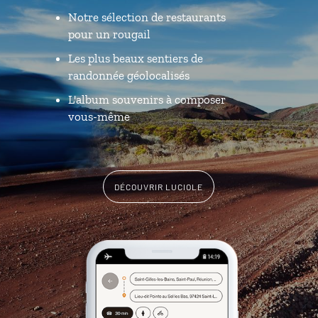
Notre sélection de restaurants
pour un rougail
Les plus beaux sentiers de
randonnée géolocalisés
L'album souvenirs à composer
vous-même
DÉCOUVRIR LUCIOLE