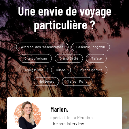
Une envie de voyage
particulière ?
Archipel des Mascareignes
Cascade Langevin
Cité du Volcan
Grand Brûlé
Mafate
Bourg Murat
Cilaos
Col des boeufs
Hellbourg
Maison Folio
Marion,
spécialiste La Réunion
Lire son interview