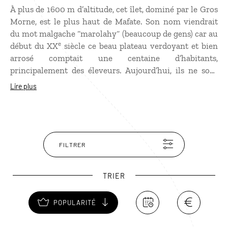
À plus de 1600 m d’altitude, cet îlet, dominé par le Gros
Morne, est le plus haut de Mafate. Son nom viendrait
du mot malgache “marolahy“ (beaucoup de gens) car au
e
début du XX
siècle ce beau plateau verdoyant et bien
arrosé comptait une centaine d’habitants,
principalement des éleveurs. Aujourd’hui, ils ne sont
plus qu’une vingtaine mais le village de Marla est
Lire plus
devenu une étape incontournable au pied du col du
Taïbit pour se rendre à Cilaos depuis Mafate. D’autres
randonnées sont également accessibles depuis le
village.
FILTRER
TRIER
POPULARITÉ