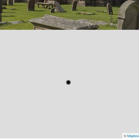
©
Mapbo