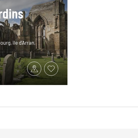
rdins
urg, île d’Arran,