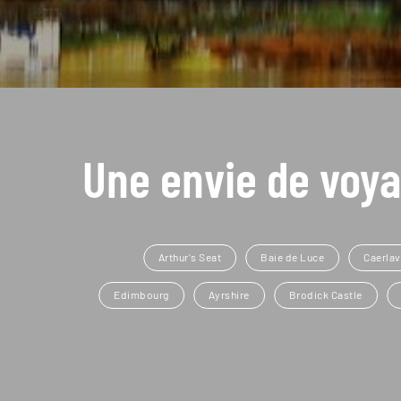
Une envie de voya
Arthur's Seat
Baie de Luce
Caerlav
Edimbourg
Ayrshire
Brodick Castle