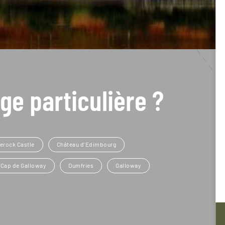
ge particulière ?
erock Castle
Château d'Edimbourg
Cap de Galloway
Dumfries
Galloway