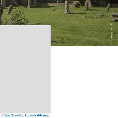
x
©
OpenStreetMap
Improve this map