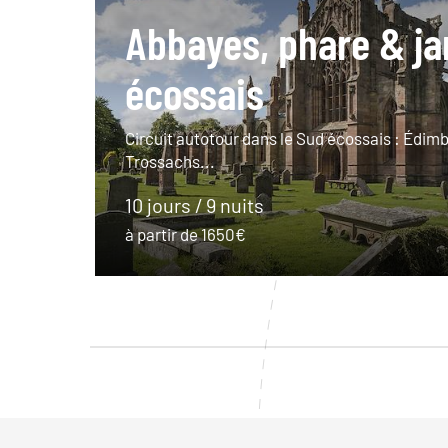
Abbayes, phare & ja
écossais
Circuit autotour dans le Sud écossais : Édimbo
Trossachs...
10 jours / 9 nuits
à partir de 1650€