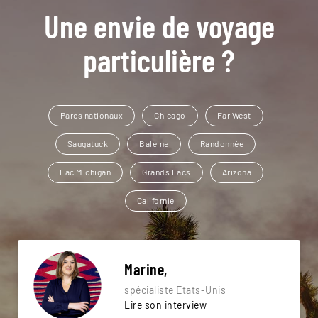
Une envie de voyage
particulière ?
Parcs nationaux
Chicago
Far West
Saugatuck
Baleine
Randonnée
Lac Michigan
Grands Lacs
Arizona
Californie
Marine,
spécialiste Etats-Unis
Lire son interview