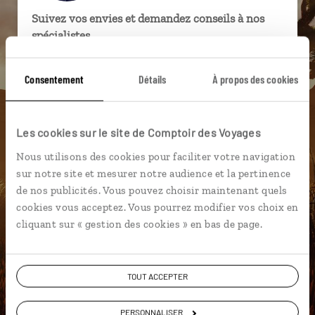
Suivez vos envies et demandez conseils à nos
spécialistes
Ils sauront organiser votre itinéraire au plus
Consentement
Détails
À propos des cookies
près de vos envies et de la réalité du pays.
Échangez en face à face ou depuis nos studios
connectés en agence, mais aussi par email ou
Les cookies sur le site de Comptoir des Voyages
téléphone.
Nous utilisons des cookies pour faciliter votre navigation
Vous gardez le même interlocuteur avant,
sur notre site et mesurer notre audience et la pertinence
pendant et après votre voyage.
de nos publicités. Vous pouvez choisir maintenant quels
cookies vous acceptez. Vous pourrez modifier vos choix en
cliquant sur « gestion des cookies » en bas de page.
DEMANDER UN DEVIS
TOUT ACCEPTER
ou
Construisez votre voyage avec un spécialiste Etats-
PERSONNALISER