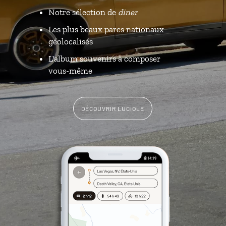
Notre sélection de
diner
Les plus beaux parcs nationaux
géolocalisés
L'album souvenirs à composer
vous-même
DÉCOUVRIR LUCIOLE