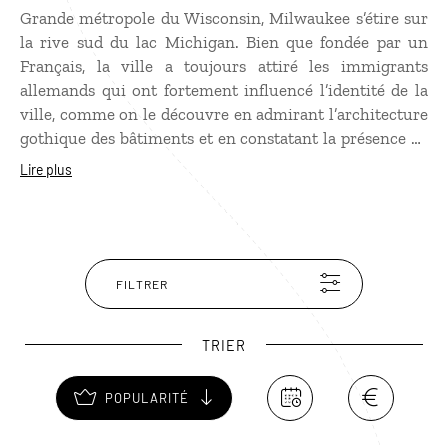
Grande métropole du Wisconsin, Milwaukee s’étire sur
la rive sud du lac Michigan. Bien que fondée par un
Français, la ville a toujours attiré les immigrants
allemands qui ont fortement influencé l’identité de la
ville, comme on le découvre en admirant l’architecture
gothique des bâtiments et en constatant la présence de
brasseurs célèbres. Milwaukee a su également
Lire plus
s’imposer comme une destination culturelle de premier
plan avec le Milwaukee Art Museum, qui possède une
belle collection d'artistes plasticiens. Ne pas manquer
non plus le musée Harley Davidson.
FILTRER
TRIER
POPULARITÉ