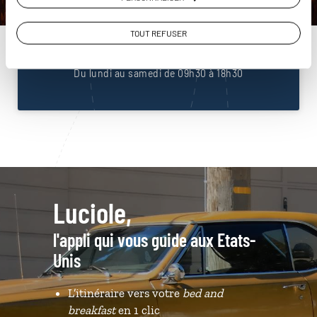
Unis
01 85 08 23 53
TOUT REFUSER
Du lundi au samedi de 09h30 à 18h30
Luciole,
l'appli qui vous guide aux Etats-
Unis
L’itinéraire vers votre
bed and
breakfast
en 1 clic