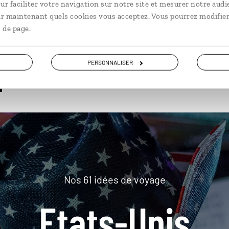
ur faciliter votre navigation sur notre site et mesurer notre audi
ir maintenant quels cookies vous acceptez. Vous pourrez modifier
 de page.
plus loin
PERSONNALISER
Nos 61 idées de voyage
Etats-Unis