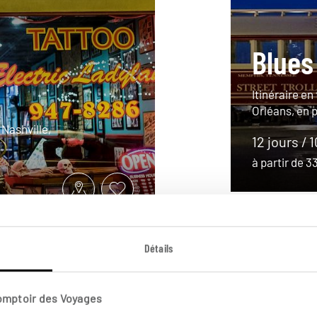
Blues
Itinéraire en
Orléans, en 
 Nashville,
12 jours / 
à partir de 
Détails
Comptoir des Voyages