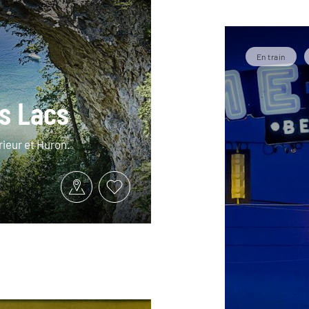
En train
ds Lacs
rieur et Huron.