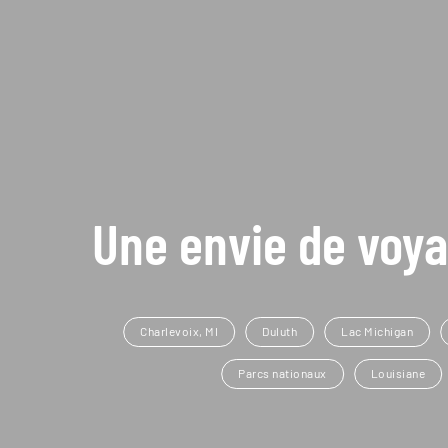
Une envie de voya
Charlevoix, MI
Duluth
Lac Michigan
Parcs nationaux
Louisiane