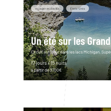
Voyager en décalé
Etats-Unis
Un été sur les Gran
Circuit autotour dans les lacs Michigan, Supé
17 jours / 15 nuits
à partir de 3700€