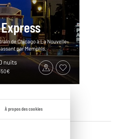
 Express
 train de Chicago à La Nouvelle-
passant par Memphis.
10 nuits
3350€
À propos des cookies