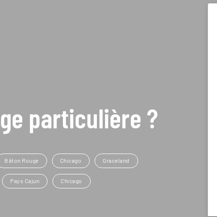
ge particulière ?
Bâton Rouge
Chicago
Graceland
Pays Cajun
Chicago