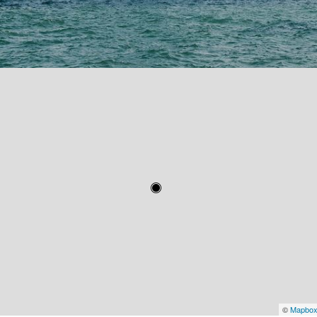
©
Mapbo