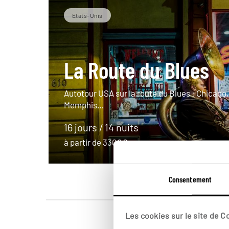
Etats-Unis
La Route du Blues
Autotour USA sur la route du Blues : Chicago,
Memphis…
16 jours / 14 nuits
à partir de 3300€
Consentement
Les cookies sur le site de 