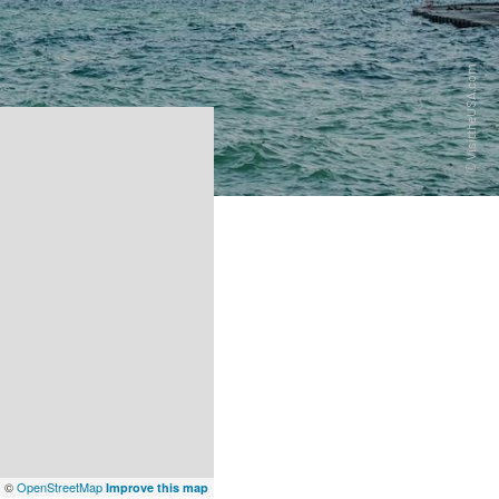
x
©
OpenStreetMap
Improve this map