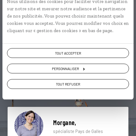
Nous utilisons des cookies pour faciliter votre navigation
sur notre site et mesurer notre audience et la pertinence
Une envie de voyage
de nos publicités. Vous pouvez choisir maintenant quels
cookies vous acceptez. Vous pourrez modifier vos choix en
particulière ?
cliquant sur « gestion des cookies » en bas de page.
TOUT ACCEPTER
Blaenau Ffestiniog
Harlech Castle
Mines d'ardoises de Llechwedd
Betws-y-Coed
PERSONNALISER
Château de Caerphilly
Llandudno
Arthur's Seat
TOUT REFUSER
Ben Nevis
Black Head
Caernarfon
Morgane,
spécialiste Pays de Galles