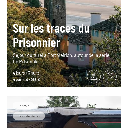
Sur les traces du
Prisonnier
Séjour culturel à Portmeirion, autour de la série
Le Prisonnier.
4 jours / 3 nuits
à partir de 980€
En train
Pays de Galles