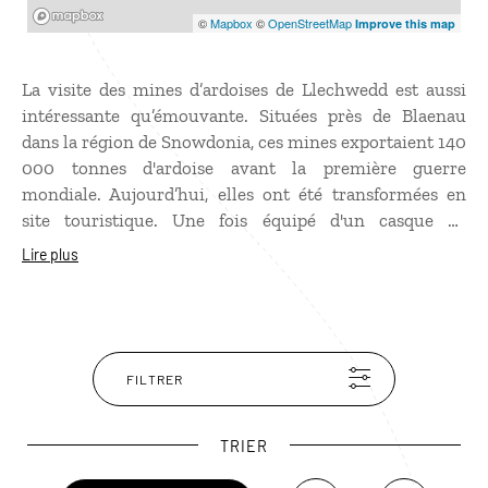
Mapbox
©
Mapbox
©
OpenStreetMap
Improve this map
La visite des mines d’ardoises de Llechwedd est aussi
intéressante qu’émouvante. Situées près de Blaenau
dans la région de Snowdonia, ces mines exportaient 140
000 tonnes d'ardoise avant la première guerre
mondiale. Aujourd’hui, elles ont été transformées en
site touristique. Une fois équipé d'un casque de
chantier, vous descendrez dans la mine par un
Lire plus
funiculaire exigu. Les salles, creusées par des
générations de mineurs, sont animées par un spectacle
son et lumière très prenant.
FILTRER
TRIER