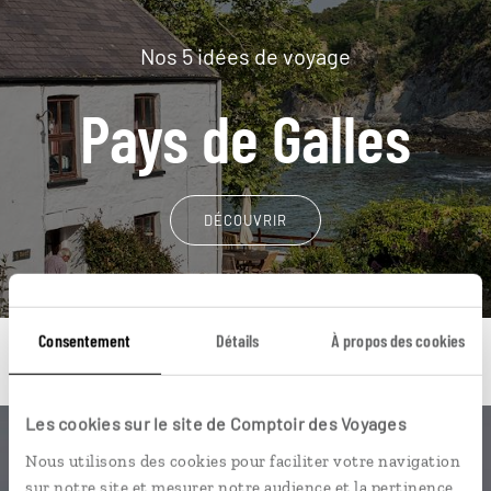
Nos 5 idées de voyage
Pays de Galles
DÉCOUVRIR
Consentement
Détails
À propos des cookies
Les cookies sur le site de Comptoir des Voyages
Une envie de voyage
Nous utilisons des cookies pour faciliter votre navigation
sur notre site et mesurer notre audience et la pertinence