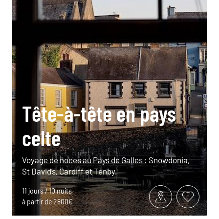
Tête-à-tête en pays
celte
Voyage de noces au Pays de Galles : Snowdonia,
St David’s, Cardiff et Tenby.
11 jours / 10 nuits
à partir de 2800€