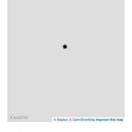
Mapbox
©
Mapbox
©
OpenStreetMap
Improve this map