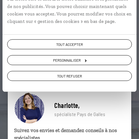
particulière ?
de nos publicités. Vous pouvez choisir maintenant quels
cookies vous acceptez. Vous pourrez modifier vos choix en
cliquant sur « gestion des cookies » en bas de page.
Betws-y-Coed
Château de Caerphilly
Llandudno
TOUT ACCEPTER
Brecon
Cardiff
Distillerie de Penderyn
Abbaye de Tintern
Caernarfon
PERSONNALISER
Carreg Cennen Castle
Cardiff
TOUT REFUSER
Charlotte,
spécialiste Pays de Galles
Suivez vos envies et demandez conseils à nos
spécialistes