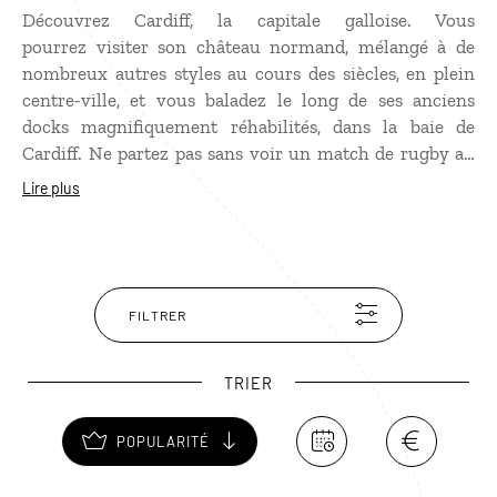
Découvrez Cardiff, la capitale galloise. Vous
pourrez visiter son château normand, mélangé à de
nombreux autres styles au cours des siècles, en plein
centre-ville, et vous baladez le long de ses anciens
docks magnifiquement réhabilités, dans la baie de
Cardiff. Ne partez pas sans voir un match de rugby au
Millenium Stadium, construit à l’occasion de la coupe
Lire plus
du monde de 1999. Et goûtez à la Brains, la bière locale,
dans l’un des pubs de cette ville étudiante… Son église
norvégienne, où fut baptisé l’écrivain Roald Dahl,
l’auteur de Charlie et la Chocolaterie, a été reconvertie
en galerie d’art et café. Ne manquez pas son musée qui,
FILTRER
suite à un legs de deux richissimes sœurs galloises,
compte l’une des plus importantes collections de
TRIER
tableaux impressionnistes après Paris !
POPULARITÉ