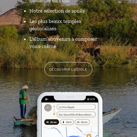
nubienne en 1 clic
Notre sélection de
souks
Les plus beaux temples
géolocalisés
L'album souvenirs à composer
vous-même
DÉCOUVRIR LUCIOLE