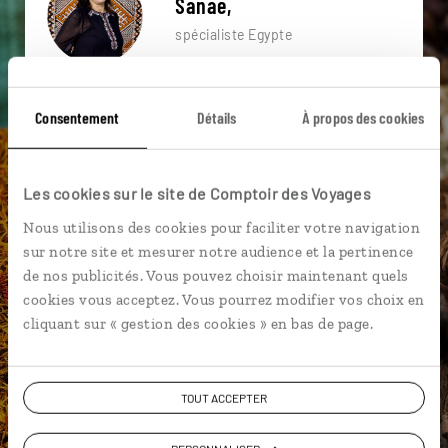
Sanae,
spécialiste Egypte
Suivez vos envies et demandez conseils à nos
spécialistes
Consentement
Détails
À propos des cookies
Ils sauront organiser votre itinéraire au plus
près de vos envies et de la réalité du pays.
Les cookies sur le site de Comptoir des Voyages
Échangez en face à face ou depuis nos studios
Nous utilisons des cookies pour faciliter votre navigation
connectés en agence, mais aussi par email ou
sur notre site et mesurer notre audience et la pertinence
téléphone.
de nos publicités. Vous pouvez choisir maintenant quels
Vous gardez le même interlocuteur avant,
cookies vous acceptez. Vous pourrez modifier vos choix en
pendant et après votre voyage.
cliquant sur « gestion des cookies » en bas de page.
TOUT ACCEPTER
DEMANDER UN DEVIS