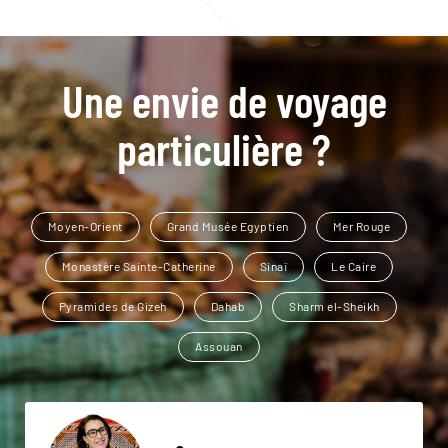
Une envie de voyage
particulière ?
Moyen-Orient
Grand Musée Egyptien
Mer Rouge
Monastère Sainte-Catherine
Sinaï
Le Caire
Pyramides de Gizeh
Dahab
Sharm el-Sheikh
Assouan