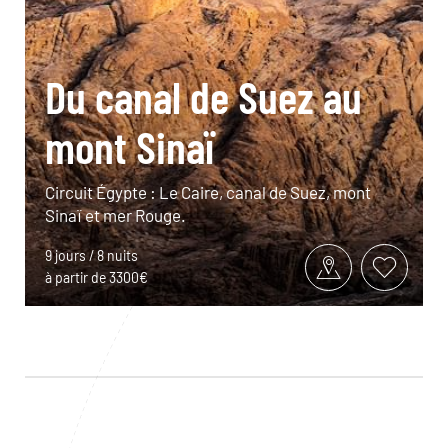
Du canal de Suez au
mont Sinaï
Circuit Égypte : Le Caire, canal de Suez, mont
Sinaï et mer Rouge.
9 jours / 8 nuits
à partir de 3300€