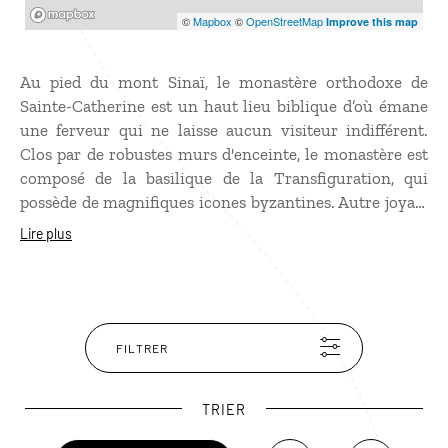
Mapbox
©
Mapbox
©
OpenStreetMap
Improve this map
Au pied du mont Sinaï, le monastère orthodoxe de
Sainte-Catherine est un haut lieu biblique d’où émane
une ferveur qui ne laisse aucun visiteur indifférent.
Clos par de robustes murs d'enceinte, le monastère est
composé de la basilique de la Transfiguration, qui
possède de magnifiques icones byzantines. Autre joyau,
la bibliothèque, deuxième après celle du Vatican par le
Lire plus
nombre et la valeur des ouvrages qu'elle recèle. Mais la
partie la plus sacrée du monastère est la chapelle du
Buisson Ardent. L’arbuste se trouve derrière la chapelle.
Selon la Bible, il serait devenu incandescent sans se
consumer, alors que Dieu s'adressait à Moïse et
FILTRER
l'enjoignait de gravir la montagne.
TRIER