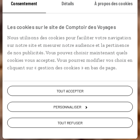
Du canal de Suez au
Consentement
Détails
À propos des cookies
mont Sinaï
Les cookies sur le site de Comptoir des Voyages
Nous utilisons des cookies pour faciliter votre navigation
Circuit Égypte : Le Caire, canal de Suez, mont Sinaï et
sur notre site et mesurer notre audience et la pertinence
mer Rouge.
de nos publicités. Vous pouvez choisir maintenant quels
cookies vous acceptez. Vous pourrez modifier vos choix en
Voyager en décalé
cliquant sur « gestion des cookies » en bas de page.
TOUT ACCEPTER
Voir les 486 avis sur les voyages en Egypte
PERSONNALISER
VOIR LA GALERIE PHOTOS
TOUT REFUSER