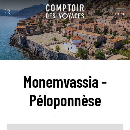
MENU
Monemvassia -
Péloponnèse