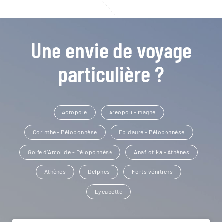
Une envie de voyage
particulière ?
Acropole
Areopoli - Magne
Corinthe - Péloponnèse
Epidaure - Péloponnèse
Golfe d'Argolide - Péloponnèse
Anafiotika - Athènes
Athènes
Delphes
Forts vénitiens
Lycabette