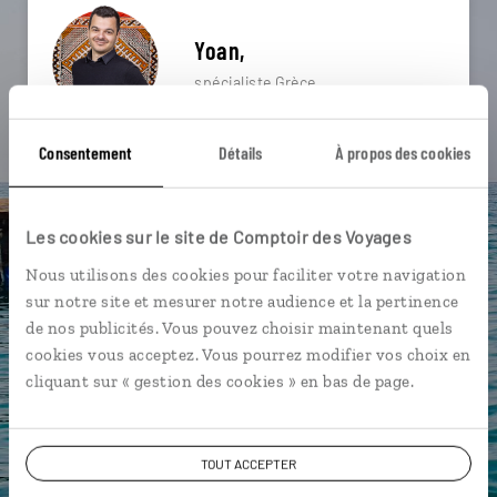
Yoan,
spécialiste Grèce
Suivez vos envies et demandez conseils à nos
Consentement
Détails
À propos des cookies
spécialistes
Ils sauront organiser votre itinéraire au plus
Les cookies sur le site de Comptoir des Voyages
près de vos envies et de la réalité du pays.
Nous utilisons des cookies pour faciliter votre navigation
Échangez en face à face ou depuis nos studios
sur notre site et mesurer notre audience et la pertinence
connectés en agence, mais aussi par email ou
de nos publicités. Vous pouvez choisir maintenant quels
téléphone.
cookies vous acceptez. Vous pourrez modifier vos choix en
Vous gardez le même interlocuteur avant,
cliquant sur « gestion des cookies » en bas de page.
pendant et après votre voyage.
TOUT ACCEPTER