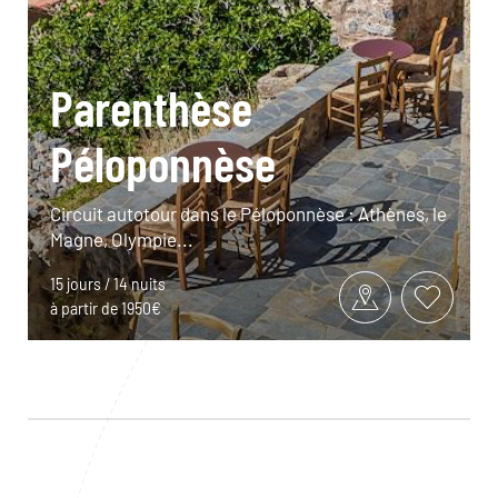
Parenthèse
Péloponnèse
Circuit autotour dans le Péloponnèse : Athènes, le
Magne, Olympie...
15 jours / 14 nuits
à partir de 1950€