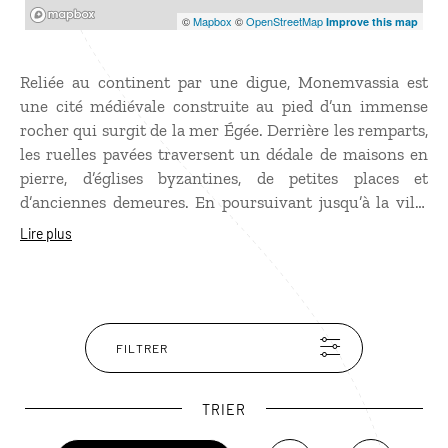
Mapbox
©
Mapbox
©
OpenStreetMap
Improve this map
Reliée au continent par une digue, Monemvassia est
une cité médiévale construite au pied d’un immense
rocher qui surgit de la mer Égée. Derrière les remparts,
les ruelles pavées traversent un dédale de maisons en
pierre, d’églises byzantines, de petites places et
d’anciennes demeures. En poursuivant jusqu’à la ville
haute, vous découvrirez les vestiges de la forteresse
Lire plus
ainsi que l’église Agia Sofia, bâtie au bord de la falaise.
Depuis les hauteurs, la vue s’étend sur la mer Égée et
les côtes du sud-est du Péloponnèse.
FILTRER
TRIER