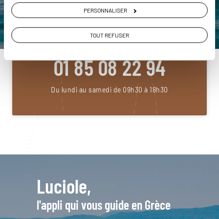
DEMANDER UN DEVIS
PERSONNALISER
ou
TOUT REFUSER
Construisez votre voyage avec un spécialiste Grèce
01 85 08 22 94
Du lundi au samedi de 09h30 à 18h30
Luciole,
l'appli qui vous guide en Grèce