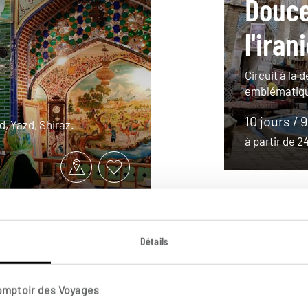
Douce
l'iran
Circuit à la 
emblématique
10 jours / 
, Yazd, Shiraz.
à partir de 
Détails
Comptoir des Voyages