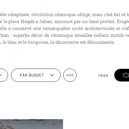
é rebaptisée, révolution islamique oblige, mais c’est bel et b
de la place Naqsh-e Jahan, annoncé par un haut portail. Erig
 elle a conservé une remarquable unité architecturale et s’
’Iran : superbe décor de céramique émaillée mêlant motifs vé
 le bleu et le turquoise, la découverte est éblouissante.
PAR BUDGET
TRIER