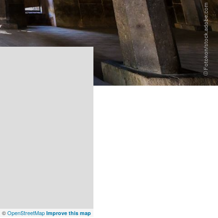
x
©
OpenStreetMap
Improve this map