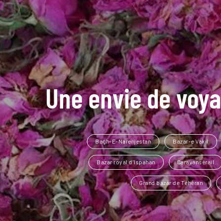
Une envie de voya
Bagh-E-Narenjestan
Bazar-e Vakil
Bazar royal d’Ispahan
Caravansérail
Grand bazar de Téhéran