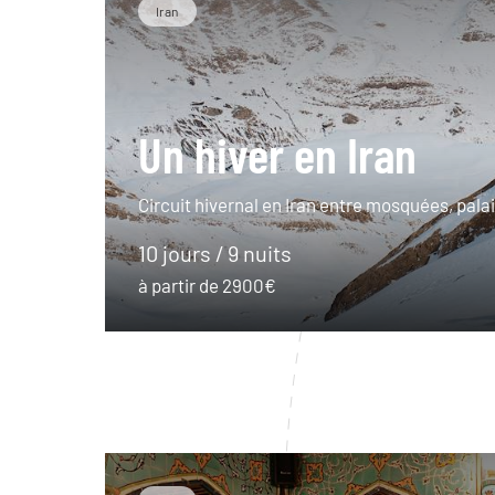
Iran
Un hiver en Iran
Circuit hivernal en Iran entre mosquées, palais
10 jours / 9 nuits
à partir de 2900€