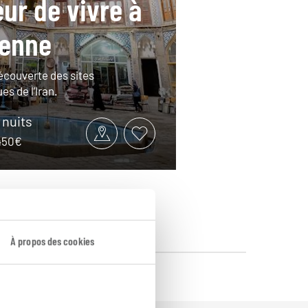
ur de vivre à
ienne
découverte des sites
s de l’Iran.
9 nuits
2450€
À propos des cookies