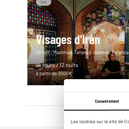
Iran
Visages d'Iran
Circuit : Mashhad, Teheran, Ispahan, Farahzad
14 jours / 12 nuits
à partir de 3500€
Consentement
Les cookies sur le site de 