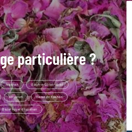
ge particulière ?
Ispahan
Bâgh-e-Dôlat-âbâd
Abyaneh
Bazar de Kashan
Bazar royal d’Ispahan