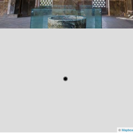
©
Mapbo