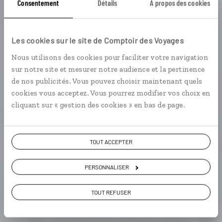
Consentement
Détails
À propos des cookies
Un hiver en Iran
Les cookies sur le site de Comptoir des Voyages
Nous utilisons des cookies pour faciliter votre navigation
Circuit hivernal en Iran entre mosquées, palais et
sur notre site et mesurer notre audience et la pertinence
pistes de ski.
de nos publicités. Vous pouvez choisir maintenant quels
cookies vous acceptez. Vous pourrez modifier vos choix en
cliquant sur « gestion des cookies » en bas de page.
TOUT ACCEPTER
VOIR LA GALERIE PHOTOS
PERSONNALISER
TOUT REFUSER