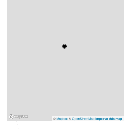
Mapbox
©
Mapbox
©
OpenStreetMap
Improve this map