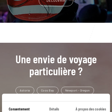
DÉCOUVRIR
Une envie de voyage
particulière ?
Astoria
Coos Bay
Newport - Oregon
Oregon
Portland - Oregon
Alcatraz
Consentement
Détails
À propos des cookies
Californie
Crescent City
Golden Gate