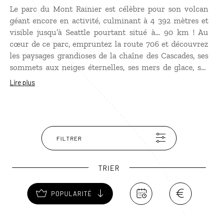
Le parc du Mont Rainier est célèbre pour son volcan
géant encore en activité, culminant à 4 392 mètres et
visible jusqu’à Seattle pourtant situé à… 90 km ! Au
cœur de ce parc, empruntez la route 706 et découvrez
les paysages grandioses de la chaîne des Cascades, ses
sommets aux neiges éternelles, ses mers de glace, ses
lacs de cratère, ses forêts pluviales… Une nature
Lire plus
sauvage et préservée dans laquelle vous pouvez
observer des ours noirs, des cerfs, des écureuils de
Douglas, des saumons argentés, et avec un peu de
chance la mythique chouette tachetée.
FILTRER
TRIER
POPULARITÉ