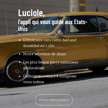
Luciole,
l'appli qui vous guide aux Etats-
Unis
L’itinéraire vers votre
bed and
breakfast
en 1 clic
Notre sélection de
diner
Les plus beaux parcs nationaux
géolocalisés
L'album souvenirs à composer
vous-même
DÉCOUVRIR LUCIOLE