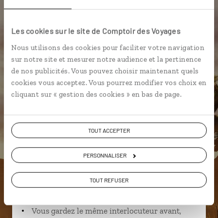
Olympic National Park
Les cookies sur le site de Comptoir des Voyages
Nous utilisons des cookies pour faciliter votre navigation
sur notre site et mesurer notre audience et la pertinence
Marjorie,
de nos publicités. Vous pouvez choisir maintenant quels
spécialiste Etats-Unis
cookies vous acceptez. Vous pourrez modifier vos choix en
Lire son interview
cliquant sur « gestion des cookies » en bas de page.
Suivez vos envies et demandez conseils à nos
spécialistes
TOUT ACCEPTER
Ils sauront organiser votre itinéraire au plus
près de vos envies et de la réalité du pays.
PERSONNALISER
Échangez en face à face ou depuis nos studios
TOUT REFUSER
connectés en agence, mais aussi par email ou
téléphone.
Vous gardez le même interlocuteur avant,