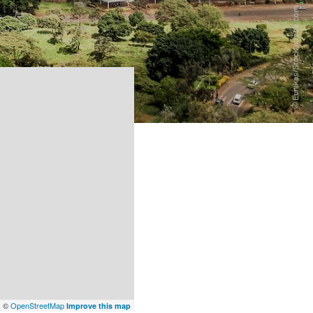
x
©
OpenStreetMap
Improve this map