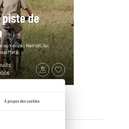
 piste de
a
le au Kenya : Nairobi, lac
sai Mara.
nuits
3000€
À propos des cookies