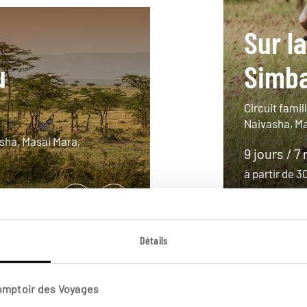
Sur la
u
Simb
Circuit famil
Naivasha, Ma
sha, Masai Mara,
9 jours / 7 
à partir de 
Détails
Comptoir des Voyages