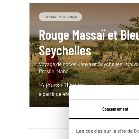
En amoureux Kenya
Rouge Massaï et Ble
Seychelles
Voyage de noces Kenya et Seychelles : Naiva
Praslin, Mahé.
14 jours / 11 nuits
à partir de 4600€
Consentement
Les cookies sur le site de 