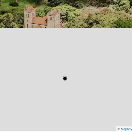
©
Mapbo