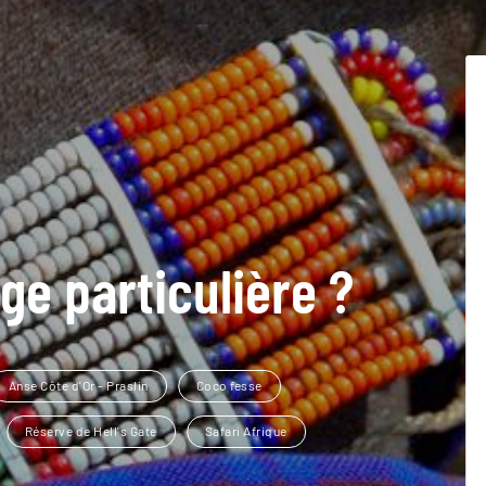
ge particulière ?
Anse Côte d'Or - Praslin
Coco fesse
Réserve de Hell's Gate
Safari Afrique