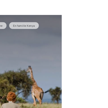
re
En famille Kenya