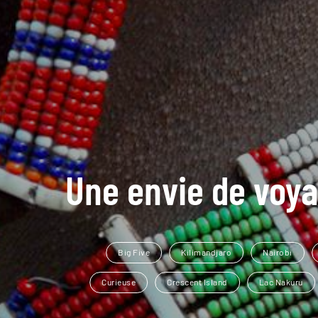
Une envie de voya
Big Five
Kilimandjaro
Nairobi
Curieuse
Crescent Island
Lac Nakuru