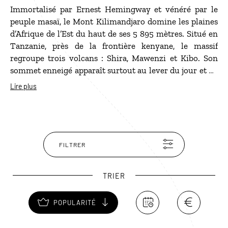
Immortalisé par Ernest Hemingway et vénéré par le
peuple masaï, le Mont Kilimandjaro domine les plaines
d’Afrique de l’Est du haut de ses 5 895 mètres. Situé en
Tanzanie, près de la frontière kenyane, le massif
regroupe trois volcans : Shira, Mawenzi et Kibo. Son
sommet enneigé apparaît surtout au lever du jour et en
fin d’après-midi, lorsque les nuages se dissipent au-
Lire plus
dessus de la savane. Les plus belles vues s’observent
depuis les plaines du parc national d’Amboseli, où les
grands troupeaux d’éléphants évoluent au milieu des
acacias avec la silhouette du Kilimandjaro en arrière-
plan. Zèbres, gnous, girafes, hippopotames et autruches
FILTRER
peuplent également les plaines du parc, tandis que lions
et autres carnivores se montrent plus discrets.
TRIER
POPULARITÉ