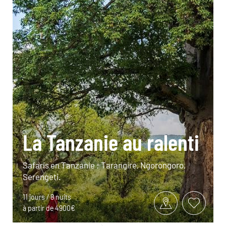
La Tanzanie au ralenti
Safaris en Tanzanie : Tarangire, Ngorongoro,
Serengeti.
11 jours / 8 nuits
à partir de 4900€