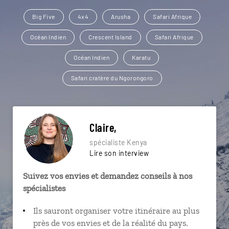
Big Five
4x4
Arusha
Safari Afrique
Océan Indien
Crescent Island
Safari Afrique
Océan Indien
Karatu
Safari cratère du Ngorongoro
Claire,
spécialiste Kenya
Lire son interview
Suivez vos envies et demandez conseils à nos
spécialistes
Ils sauront organiser votre itinéraire au plus
près de vos envies et de la réalité du pays.