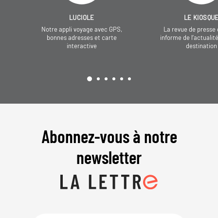
LUCIOLE
LE KIOSQU
Notre appli voyage avec GPS,
La revue de presse 
bonnes adresses et carte
informe de l’actualit
interactive
destination
Abonnez-vous à notre
newsletter