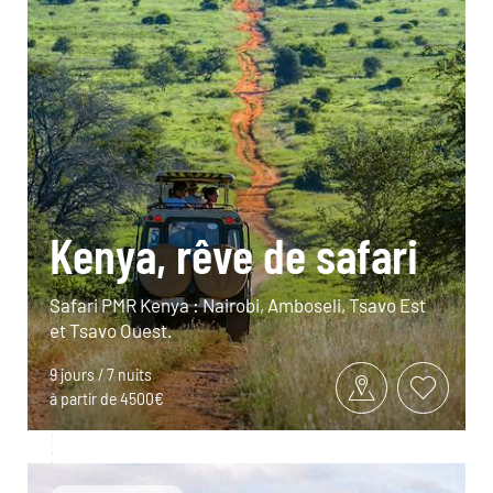
Kenya, rêve de safari
Safari PMR Kenya : Nairobi, Amboseli, Tsavo Est
et Tsavo Ouest.
9 jours / 7 nuits
à partir de 4500€