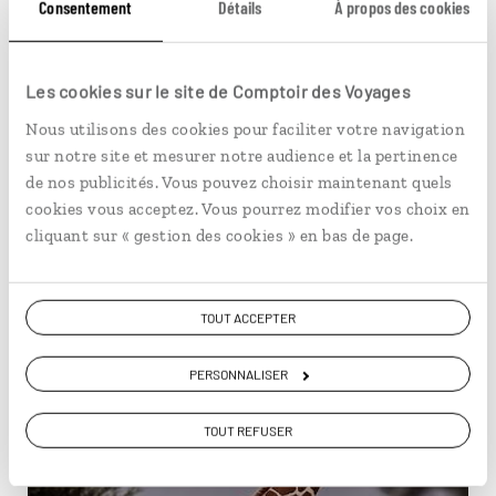
Consentement
Détails
À propos des cookies
Circuit famille au Kenya, de la région du
Kilimandjaro aux plages au sud de Mombasa.
Les cookies sur le site de Comptoir des Voyages
9 jours / 7 nuits
à partir de 2400€
Nous utilisons des cookies pour faciliter votre navigation
sur notre site et mesurer notre audience et la pertinence
de nos publicités. Vous pouvez choisir maintenant quels
cookies vous acceptez. Vous pourrez modifier vos choix en
Faune & safari
cliquant sur « gestion des cookies » en bas de page.
Kenya
TOUT ACCEPTER
PERSONNALISER
TOUT REFUSER