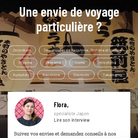
Une envie de voyage
particulière ?
Dotonbori
Îles-musées de Naoshima, Teshima et Inujima
Miyama
Okayama
Osaka
Hiroshima
Kurashiki
Naoshima
Onomichi
Takamatsu
Flora,
spécialiste Japon
Lire son interview
Suivez vos envies et demandez conseils à nos