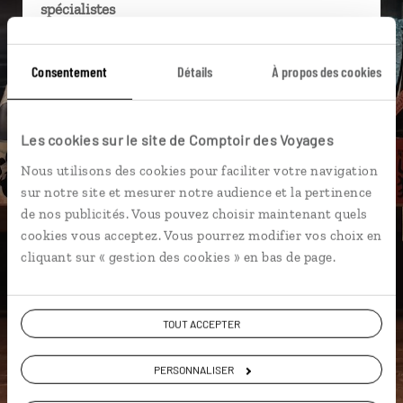
spécialistes
Ils sauront organiser votre itinéraire au plus
près de vos envies et de la réalité du pays.
Consentement
Détails
À propos des cookies
Échangez en face à face ou depuis nos studios
connectés en agence, mais aussi par email ou
Les cookies sur le site de Comptoir des Voyages
téléphone.
Nous utilisons des cookies pour faciliter votre navigation
Vous gardez le même interlocuteur avant,
sur notre site et mesurer notre audience et la pertinence
pendant et après votre voyage.
de nos publicités. Vous pouvez choisir maintenant quels
cookies vous acceptez. Vous pourrez modifier vos choix en
cliquant sur « gestion des cookies » en bas de page.
DEMANDER UN DEVIS
TOUT ACCEPTER
ou
Construisez votre voyage avec un spécialiste Japon
PERSONNALISER
01 86 95 65 28