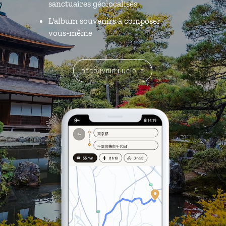
sanctuaires géolocalisés
L'album souvenirs à composer
vous-même
DÉCOUVRIR LUCIOLE