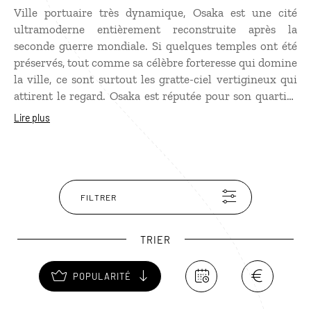
Ville portuaire très dynamique, Osaka est une cité
ultramoderne entièrement reconstruite après la
seconde guerre mondiale. Si quelques temples ont été
préservés, tout comme sa célèbre forteresse qui domine
la ville, ce sont surtout les gratte-ciel vertigineux qui
attirent le regard. Osaka est réputée pour son quartier
nocturne, Dotombori, où clignotent des néons
Lire plus
multicolores et des écrans géants. C'est également une
capitale gastronomique qui regorge de restaurants de
toutes sortes. Les
okonomiyaki
, la spécialité locale, sont
un mets incontournable.
FILTRER
TRIER
POPULARITÉ