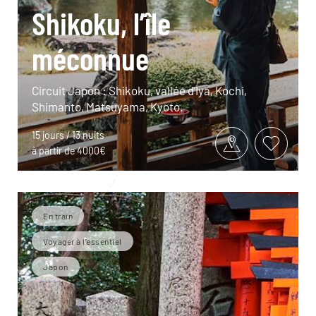
Shikoku, l’île
méconnue
Circuit Japon : Shikoku, vallée d’Iya, Kochi,
Shimanto, Matsuyama, Kyoto.
15 jours / 13 nuits
à partir de 4000€
En train
Voyager à l’essentiel
Japon