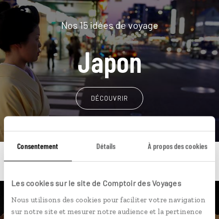
Nos 15 idées de voyage
Japon
DÉCOUVRIR
Consentement
Détails
À propos des cookies
Les cookies sur le site de Comptoir des Voyages
Nous utilisons des cookies pour faciliter votre navigation
Une envie de voyage
sur notre site et mesurer notre audience et la pertinence