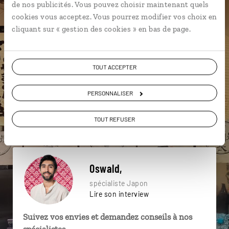
de nos publicités. Vous pouvez choisir maintenant quels
particulière ?
cookies vous acceptez. Vous pourrez modifier vos choix en
cliquant sur « gestion des cookies » en bas de page.
Dotonbori
Matsuyama
Osaka
Asakusa
TOUT ACCEPTER
Château de Nijo-jo
Cosplay
Beppu
PERSONNALISER
Cérémonie du thé
Chemin de la Philosophie
Kyoto
TOUT REFUSER
Oswald,
spécialiste Japon
Lire son interview
Suivez vos envies et demandez conseils à nos
spécialistes