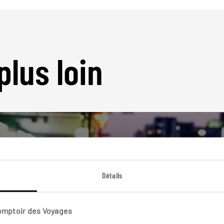
plus loin
Détails
Nos 15 idées de voyage
Japon
Comptoir des Voyages