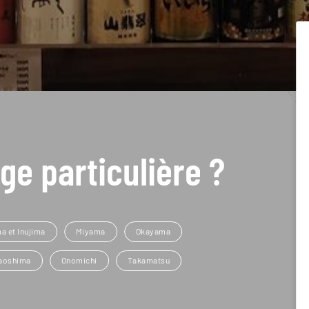
ge particulière ?
a et Inujima
Miyama
Okayama
aoshima
Onomichi
Takamatsu