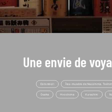
Une envie de voya
Dotonbori
Îles-musées de Naoshima, Teshim
Osaka
Hiroshima
Kurashiki
N