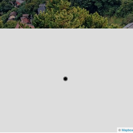
©
Mapbo