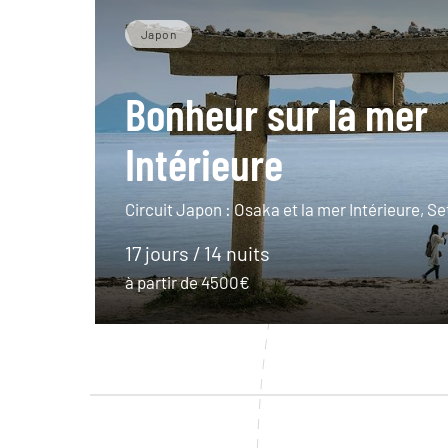
Japon
Bonheur sur la mer
Intérieure
Circuit Japon : Osaka et la mer Intérieure, Se
17 jours / 14 nuits
à partir de 4500€