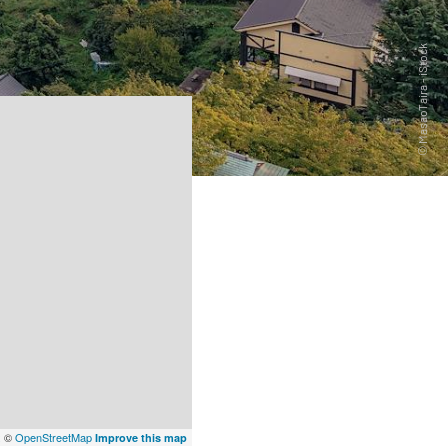
x
©
OpenStreetMap
Improve this map