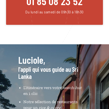
01 85 08 23 52
Du lundi au samedi de 09h30 à 18h30
Luciole,
l'appli qui vous guide au Sri
Lanka
L’itinéraire vers votre
watch-hut
en 1 clic
Notre sélection de restaurants
pour un
rice & curry