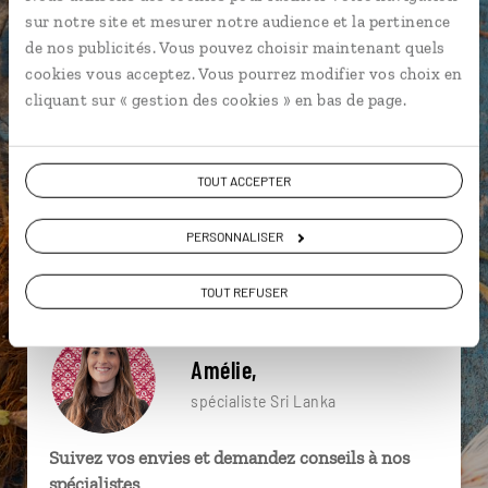
particulière ?
sur notre site et mesurer notre audience et la pertinence
de nos publicités. Vous pouvez choisir maintenant quels
cookies vous acceptez. Vous pourrez modifier vos choix en
cliquant sur « gestion des cookies » en bas de page.
Archipel des Maldives
Dambulla
Dhoni
Colombo
Demoiselles de Sigiriya
Kandy
TOUT ACCEPTER
Anuradhapura
Darasuram
Hindouisme
PERSONNALISER
Colombo
TOUT REFUSER
Amélie,
spécialiste Sri Lanka
Suivez vos envies et demandez conseils à nos
spécialistes