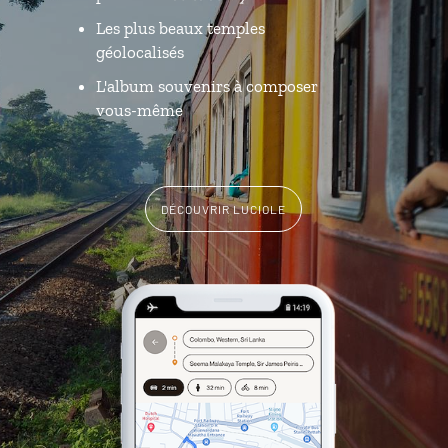
Les plus beaux temples
géolocalisés
L'album souvenirs à composer
vous-même
DÉCOUVRIR LUCIOLE