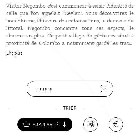
Visiter Negombo c'est commencer à saisir l'identité de
celle que l'on appelait "Ceylan". Vous découvrirez le
bouddhisme, l'histoire des colonisations, la douceur du
littoral. Negombo concentre tous ces aspects, le
charme en plus. Ce petit village de pêcheurs situé à
proximité de Colombo a notamment gardé les traces
des occupants hollandais qui ont construit un canal
Lire plus
permettant aujourd'hui de flâner en barque entre les
vieilles maisons coloniales et les églises comme Saint
Stephen Church. Ces édifices religieux, bien plus
nombreux qu'ailleurs dans le pays, valent à Negombo
d'être surnommée "la petite Rome". Negombo est aussi
FILTRER
connu pour la profusion et la saveur de ses noix de
coco dites "royales" : un excellent accompagnement à
TRIER
votre détente sur la plage.
POPULARITÉ