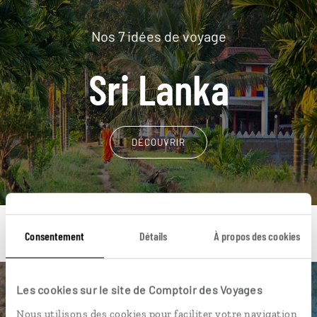
Nos 7 idées de voyage
Sri Lanka
DÉCOUVRIR
Consentement
Détails
À propos des cookies
Les cookies sur le site de Comptoir des Voyages
Une envie de voyage
Nous utilisons des cookies pour faciliter votre navigation