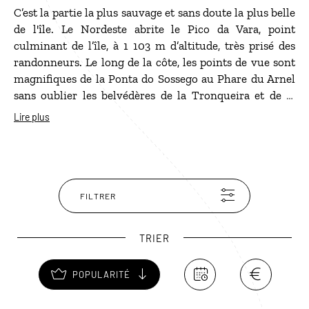
C’est la partie la plus sauvage et sans doute la plus belle
de l'île. Le Nordeste abrite le Pico da Vara, point
culminant de l’île, à 1 103 m d’altitude, très prisé des
randonneurs. Le long de la côte, les points de vue sont
magnifiques de la Ponta do Sossego au Phare du Arnel
sans oublier les belvédères de la Tronqueira et de la
Ponta da Madrugada. Ce cap est entouré de
Lire plus
magnifiques jardins qui donnent un aperçu de la nature
exubérante que vous trouverez dans le parc de la
rivière de Caldeiroes avec ses moulins à eaux et sa
cascade nichée dans un paysage exubérant. Le Nordeste
possède aussi de belles églises qui valent le détour.
FILTRER
TRIER
POPULARITÉ