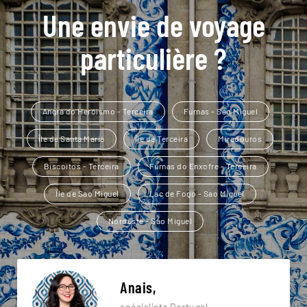
Une envie de voyage
particulière ?
Angra do Heroismo - Terceira
Furnas - Sao Miguel
Île de Santa Maria
Île de Terceira
Miradouros
Biscoitos - Terceira
Furnas do Enxofre - Terceira
Île de Sao Miguel
Lac de Fogo - Sao Miguel
Nordeste - Sao Miguel
Anais,