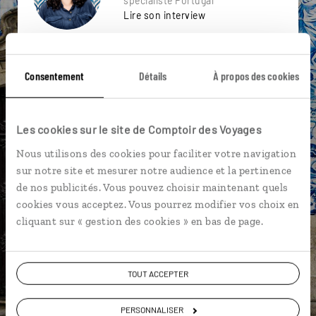
spécialiste Portugal
Lire son interview
Suivez vos envies et demandez conseils à nos
spécialistes
Consentement
Détails
À propos des cookies
Ils sauront organiser votre itinéraire au plus
près de vos envies et de la réalité du pays.
Les cookies sur le site de Comptoir des Voyages
Échangez en face à face ou depuis nos studios
connectés en agence, mais aussi par email ou
Nous utilisons des cookies pour faciliter votre navigation
téléphone.
sur notre site et mesurer notre audience et la pertinence
de nos publicités. Vous pouvez choisir maintenant quels
Vous gardez le même interlocuteur avant,
cookies vous acceptez. Vous pourrez modifier vos choix en
pendant et après votre voyage.
cliquant sur « gestion des cookies » en bas de page.
TOUT ACCEPTER
DEMANDER UN DEVIS
PERSONNALISER