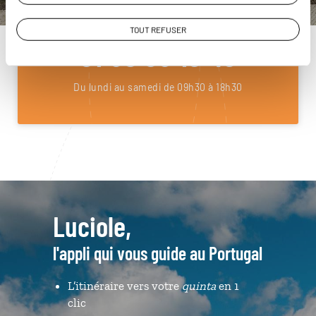
ou
Construisez votre voyage avec un spécialiste Portugal
TOUT REFUSER
01 85 08 10 49
Du lundi au samedi de 09h30 à 18h30
Luciole,
l'appli qui vous guide au Portugal
L’itinéraire vers votre
quinta
en 1
clic