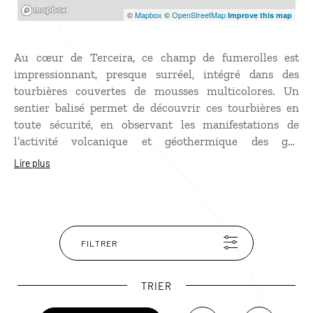
Mapbox
©
Mapbox
©
OpenStreetMap
Improve this map
Au cœur de Terceira, ce champ de fumerolles est
impressionnant, presque surréel, intégré dans des
tourbières couvertes de mousses multicolores. Un
sentier balisé permet de découvrir ces tourbières en
toute sécurité, en observant les manifestations de
l’activité volcanique et géothermique des gaz
volcaniques, dont la chaleur dépasse par endroits 130
Lire plus
°C. Les Furnas do Enxofre sont classées géosite du
géoparc mondial de l’Unesco des Açores.
FILTRER
TRIER