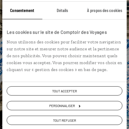
Église de Santa Barbara - Sao Jorge
Furnas - Sao Miguel
Consentement
Détails
À propos des cookies
Horta - Faial
Île de Pico
Angra do Heroismo - Terceira
Les cookies sur le site de Comptoir des Voyages
Furnas do Enxofre - Terceira
Île de Sao Miguel
Nous utilisons des cookies pour faciliter votre navigation
sur notre site et mesurer notre audience et la pertinence
Lac de Fogo - Sao Miguel
Nordeste - Sao Miguel
de nos publicités. Vous pouvez choisir maintenant quels
cookies vous acceptez. Vous pourrez modifier vos choix en
cliquant sur « gestion des cookies » en bas de page.
Anais,
spécialiste Portugal
TOUT ACCEPTER
Lire son interview
Suivez vos envies et demandez conseils à nos
PERSONNALISER
spécialistes
TOUT REFUSER
Ils sauront organiser votre itinéraire au plus