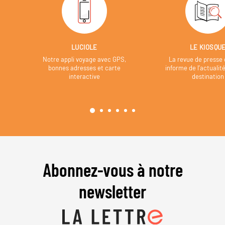
LUCIOLE
LE KIOSQU
Notre appli voyage avec GPS,
La revue de presse 
bonnes adresses et carte
informe de l’actualit
interactive
destination
Abonnez-vous à notre
newsletter