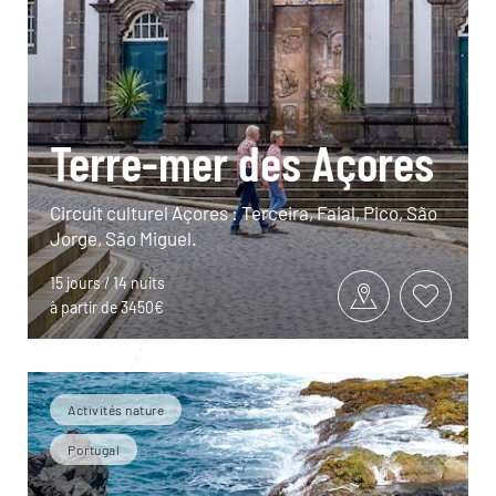
Terre-mer des Açores
Circuit culturel Açores : Terceira, Faial, Pico, São
Jorge, São Miguel.
15 jours / 14 nuits
à partir de 3450€
Activités nature
Portugal