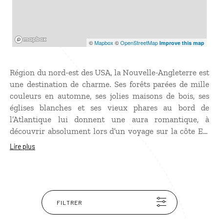
Mapbox
©
Mapbox
©
OpenStreetMap
Improve this map
Région du nord-est des USA, la Nouvelle-Angleterre est
une destination de charme. Ses forêts parées de mille
couleurs en automne, ses jolies maisons de bois, ses
églises blanches et ses vieux phares au bord de
l’Atlantique lui donnent une aura romantique, à
découvrir absolument lors d’un voyage sur la côte Est
des Etats-Unis. Des rues pavées de Boston aux dunes de
Lire plus
sable de Cape Cod, du port de plaisance de Newport aux
White Mountains du New Hampshire, la Nouvelle-
Angleterre offre des itinéraires variés à découvrir à son
rythme, en profitant des spécialités culinaires locales
comme le homard ou la soupe de palourdes !
FILTRER