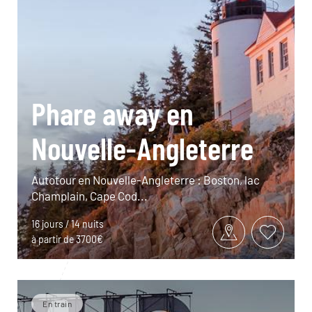
Phare away en
Nouvelle-Angleterre
Autotour en Nouvelle-Angleterre : Boston, lac
Champlain, Cape Cod...
16 jours / 14 nuits
à partir de 3700€
En train