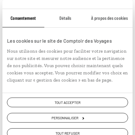
Consentement
Détails
À propos des cookies
Les cookies sur le site de Comptoir des Voyages
Couleurs d'automne
Nous utilisons des cookies pour faciliter votre navigation
sur notre site et mesurer notre audience et la pertinence
Autotour dans le Nord-Est, de Boston à Cape Cod,
de nos publicités. Vous pouvez choisir maintenant quels
pendant l’été indien.
cookies vous acceptez. Vous pourrez modifier vos choix en
cliquant sur « gestion des cookies » en bas de page.
12 jours / 10 nuits
à partir de 2900€
TOUT ACCEPTER
Canada
PERSONNALISER
TOUT REFUSER