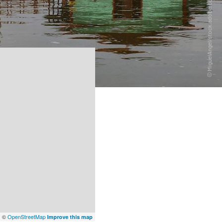
x
©
OpenStreetMap
Improve this map