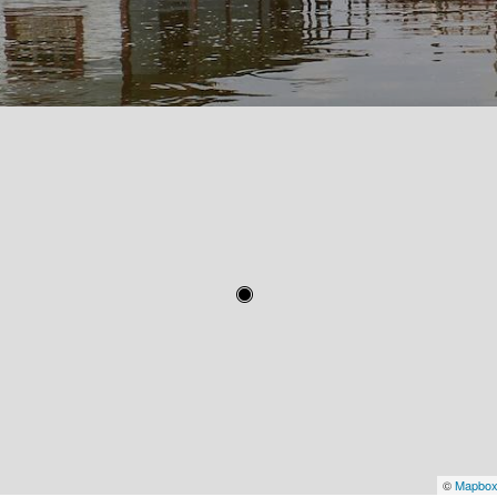
©
Mapbo