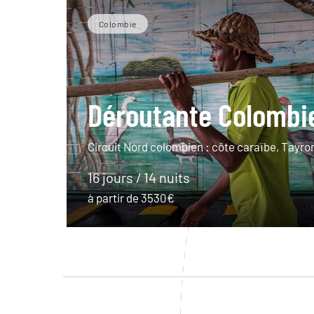
Colombie
Déroutante Colombi
Circuit Nord colombien : côte caraïbe, Tayr
16 jours / 14 nuits
à partir de 3530€