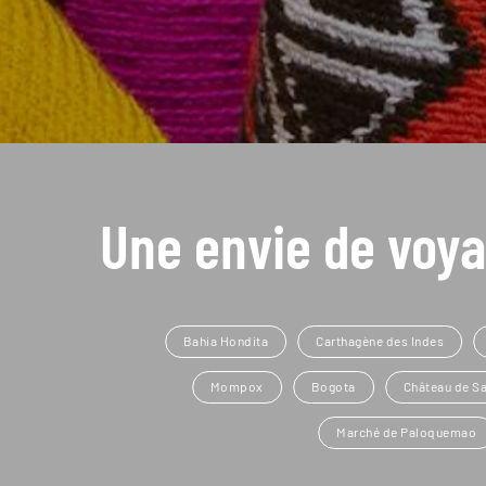
Une envie de voya
Bahia Hondita
Carthagène des Indes
Mompox
Bogota
Château de Sa
Marché de Paloquemao