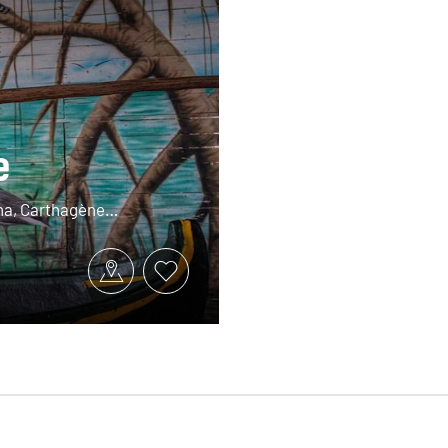
e
ona, Carthagène…