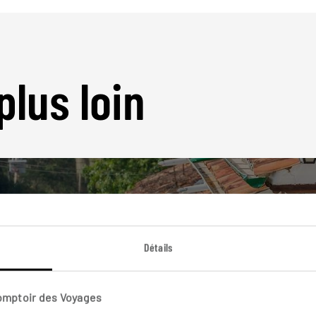
plus loin
Détails
Nos 6 idées de voyage
Colombie
Comptoir des Voyages