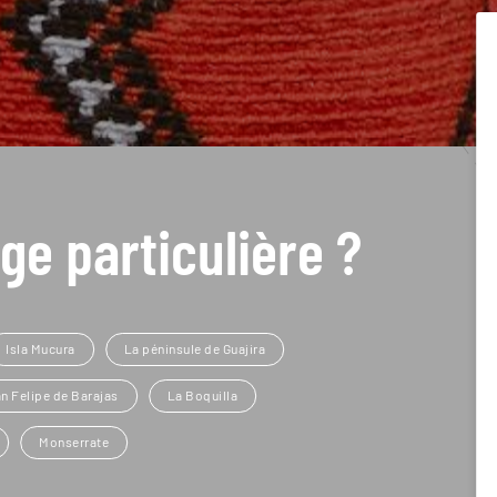
ge particulière ?
Isla Mucura
La péninsule de Guajira
n Felipe de Barajas
La Boquilla
Monserrate