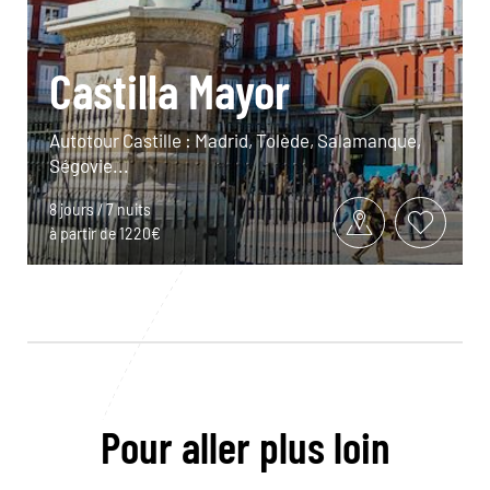
Castilla Mayor
Autotour Castille : Madrid, Tolède, Salamanque,
Ségovie...
8 jours / 7 nuits
à partir de 1220€
Pour aller plus loin