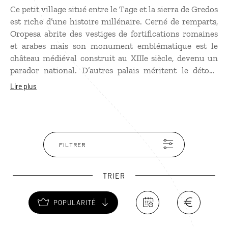
Ce petit village situé entre le Tage et la sierra de Gredos
est riche d’une histoire millénaire. Cerné de remparts,
Oropesa abrite des vestiges de fortifications romaines
et arabes mais son monument emblématique est le
château médiéval construit au XIIIe siècle, devenu un
parador national. D’autres palais méritent le détour
pendant votre voyage, comme celui de Doña Elvira, au
Lire plus
style gothique mudéjar, et celui des Álvarez de Tolède,
datant du XVIe siècle.
FILTRER
TRIER
POPULARITÉ