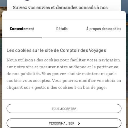
Suivez vos envies et demandez conseils à nos
spécialistes
Ils sauront organiser votre itinéraire au plus
Consentement
Détails
À propos des cookies
près de vos envies et de la réalité du pays.
Échangez en face à face ou depuis nos studios
Les cookies sur le site de Comptoir des Voyages
connectés en agence, mais aussi par email ou
téléphone.
Nous utilisons des cookies pour faciliter votre navigation
Vous gardez le même interlocuteur avant,
sur notre site et mesurer notre audience et la pertinence
pendant et après votre voyage.
de nos publicités. Vous pouvez choisir maintenant quels
cookies vous acceptez. Vous pourrez modifier vos choix en
cliquant sur « gestion des cookies » en bas de page.
DEMANDER UN DEVIS
TOUT ACCEPTER
ou
PERSONNALISER
Construisez votre voyage avec un spécialiste Espagne