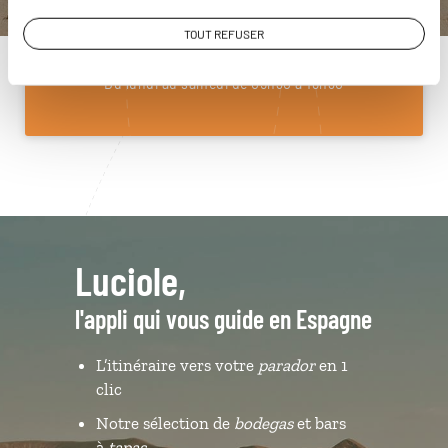
01 85 08 10 48
TOUT REFUSER
Du lundi au samedi de 09h30 à 18h30
Luciole,
l'appli qui vous guide en Espagne
L’itinéraire vers votre
parador
en 1
clic
Notre sélection de
bodegas
et bars
à
tapas