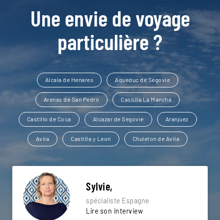
Une envie de voyage
particulière ?
Alcala de Henares
Aqueduc de Ségovie
Arenas de San Pedro
Castilla La Mancha
Castillo de Coca
Alcazar de Segovie
Aranjuez
Avila
Castilla y Leon
Chuleton de Avila
Sylvie,
spécialiste Espagne
Lire son interview