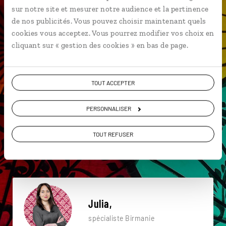
sur notre site et mesurer notre audience et la pertinence
Une envie de voyage
de nos publicités. Vous pouvez choisir maintenant quels
cookies vous acceptez. Vous pourrez modifier vos choix en
particulière ?
cliquant sur « gestion des cookies » en bas de page.
TOUT ACCEPTER
Golfe du Bengale
Lac Inle
Mer d'Andaman
PERSONNALISER
Indein
Mandalay
Mingun
Irrawady
Marché de Nyaung Oo
Monastère Nga Phe Chaung
TOUT REFUSER
Indein
Julia,
spécialiste Birmanie