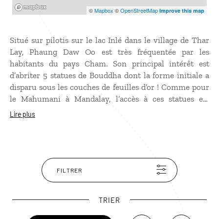
Mapbox
©
Mapbox
©
OpenStreetMap
Improve this map
Situé sur pilotis sur le lac Inlé dans le village de Thar
Lay, Phaung Daw Oo est très fréquentée par les
habitants du pays Cham. Son principal intérêt est
d’abriter 5 statues de Bouddha dont la forme initiale a
disparu sous les couches de feuilles d’or ! Comme pour
le Mahumani à Mandalay, l’accès à ces statues est
interdit aux femmes. Ne manquez de jeter un œil sur la
Lire plus
barque royale, toute aussi rutilante, garée dans un
hangar sur pilotis à côté de la pagode.
FILTRER
TRIER