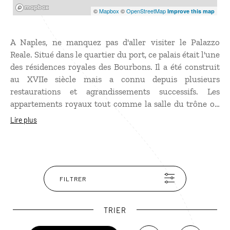
Mapbox
©
Mapbox
©
OpenStreetMap
Improve this map
A Naples, ne manquez pas d'aller visiter le Palazzo
Reale. Situé dans le quartier du port, ce palais était l'une
des résidences royales des Bourbons. Il a été construit
au XVIIe siècle mais a connu depuis plusieurs
restaurations et agrandissements successifs. Les
appartements royaux tout comme la salle du trône ou
l'escalier d'apparat vous impressionneront par leur
Lire plus
grandeur et leur faste. Sur la façade, les statues des rois
de Naples seront une leçon d'histoire à ciel ouvert !
Prolongez votre découverte de ce quartier napolitain
par le Castel Nuovo, musée municipal.
FILTRER
TRIER