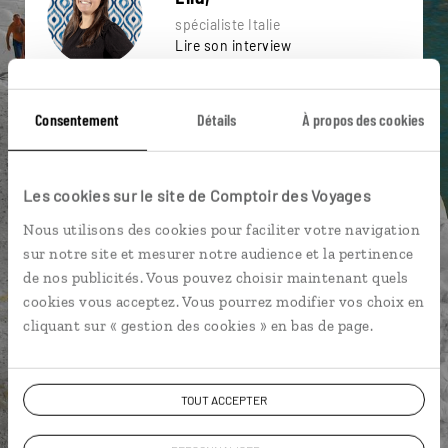
spécialiste Italie
Lire son interview
Suivez vos envies et demandez conseils à nos
spécialistes
Consentement
Détails
À propos des cookies
Ils sauront organiser votre itinéraire au plus
près de vos envies et de la réalité du pays.
Les cookies sur le site de Comptoir des Voyages
Échangez en face à face ou depuis nos studios
Nous utilisons des cookies pour faciliter votre navigation
connectés en agence, mais aussi par email ou
sur notre site et mesurer notre audience et la pertinence
téléphone.
de nos publicités. Vous pouvez choisir maintenant quels
Vous gardez le même interlocuteur avant,
cookies vous acceptez. Vous pourrez modifier vos choix en
pendant et après votre voyage.
cliquant sur « gestion des cookies » en bas de page.
TOUT ACCEPTER
DEMANDER UN DEVIS