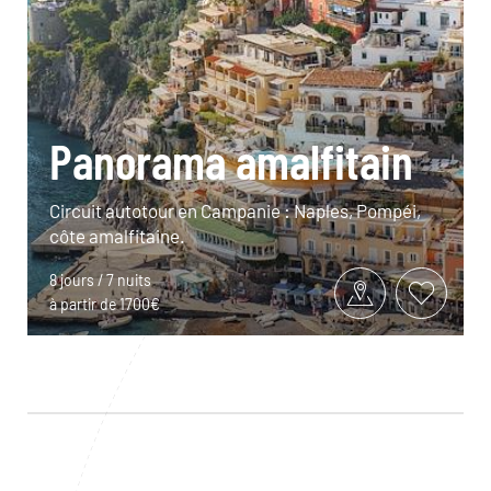
Panorama amalfitain
Circuit autotour en Campanie : Naples, Pompéi,
côte amalfitaine.
8 jours / 7 nuits
à partir de 1700€