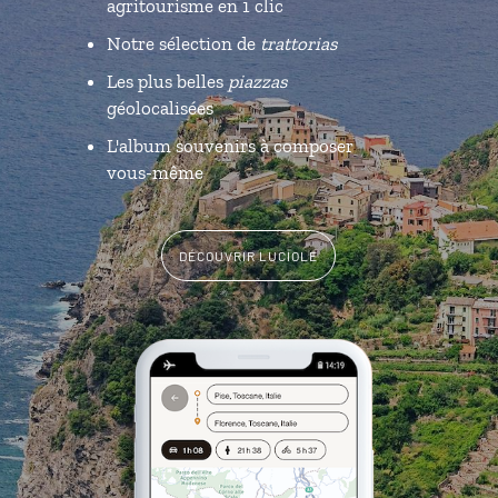
agritourisme en 1 clic
Notre sélection de
trattorias
Les plus belles
piazzas
géolocalisées
L'album souvenirs à composer
vous-même
DÉCOUVRIR LUCIOLE