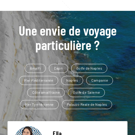
Une envie de voyage
particulière ?
Amalfi
Capri
Golfe de Naples
Mer Méditerranée
Naples
Campanie
Côte amalfitaine
Golfe de Salerne
Mer Tyrrhénienne
Palazzo Reale de Naples
Ella,