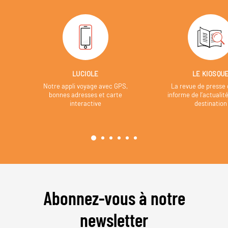
LUCIOLE
LE KIOSQU
Notre appli voyage avec GPS,
La revue de presse 
bonnes adresses et carte
informe de l’actualit
interactive
destination
Abonnez-vous à notre
newsletter