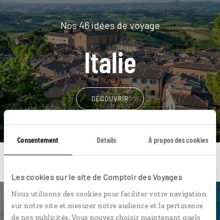
Nos 46 idées de voyage
Italie
DÉCOUVRIR
Consentement
Détails
À propos des cookies
Les cookies sur le site de Comptoir des Voyages
Nous utilisons des cookies pour faciliter votre navigation
Une envie de voyage
sur notre site et mesurer notre audience et la pertinence
de nos publicités. Vous pouvez choisir maintenant quels