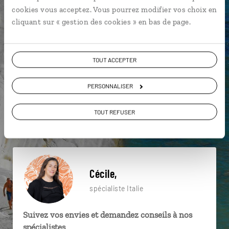
particulière ?
cookies vous acceptez. Vous pourrez modifier vos choix en
cliquant sur « gestion des cookies » en bas de page.
Basilique St Pierre
Colisée
Gastronomie
TOUT ACCEPTER
Amalfi
Capri
Golfe de Naples
Campanie
PERSONNALISER
Marché de Noël de Naples
Mer Tyrrhénienne
TOUT REFUSER
Catane
Cécile,
spécialiste Italie
Suivez vos envies et demandez conseils à nos
spécialistes