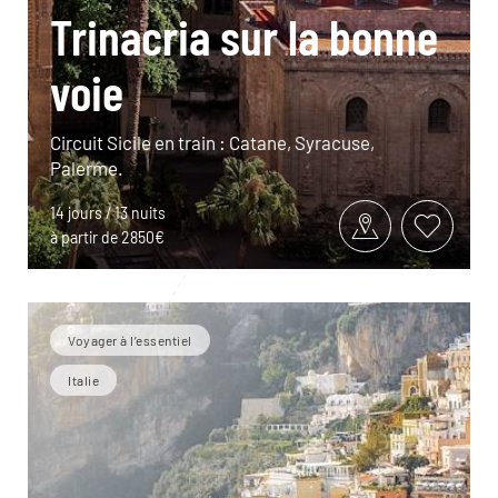
Trinacria sur la bonne
voie
Circuit Sicile en train : Catane, Syracuse,
Palerme.
14 jours / 13 nuits
à partir de 2850€
Voyager à l’essentiel
Italie