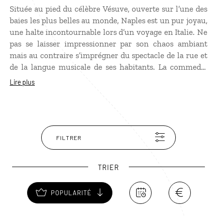
Située au pied du célèbre Vésuve, ouverte sur l’une des
baies les plus belles au monde, Naples est un pur joyau,
une halte incontournable lors d’un
voyage en Italie
. Ne
pas se laisser impressionner par son chaos ambiant
mais au contraire s’imprégner du spectacle de la rue et
de la langue musicale de ses habitants. La commedia
dell’arte est née à Naples ! Fondée vers le IXe siècle
Lire plus
avant J.-C., la capitale de la Campanie est l'une des
villes les plus anciennes d'Occident, véritable condensé
de notre histoire. Ses ruelles populaires cachent
d'anciens palais, des églises baroques et d'innombrables
places animées. Depuis la colline du Pausillippe, la vue
FILTRER
sur le golfe de Naples et le Vésuve est à couper le souffle
!
TRIER
POPULARITÉ