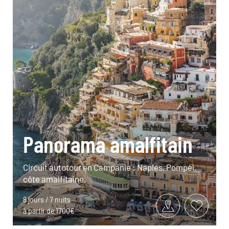
Panorama amalfitain
Circuit autotour en Campanie : Naples, Pompéi,
côte amalfitaine.
8 jours / 7 nuits
à partir de 1700€