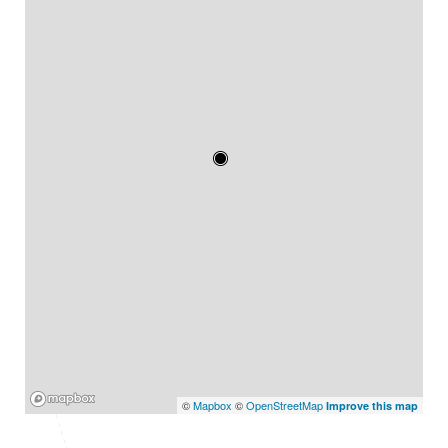
Mapbox
©
Mapbox
©
OpenStreetMap
Improve this map