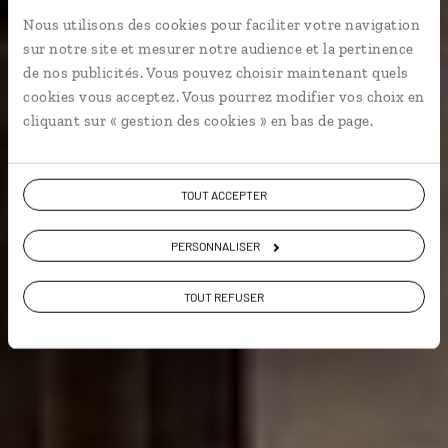
Nous utilisons des cookies pour faciliter votre navigation
Circuit en train en Andalousie : Séville, Cordoue,
sur notre site et mesurer notre audience et la pertinence
Grenade.
de nos publicités. Vous pouvez choisir maintenant quels
cookies vous acceptez. Vous pourrez modifier vos choix en
En train
Voyager à l’essentiel
cliquant sur « gestion des cookies » en bas de page.
TOUT ACCEPTER
Voir les 645 avis sur les voyages en Espagne
PERSONNALISER
VOIR LA GALERIE PHOTOS
TOUT REFUSER