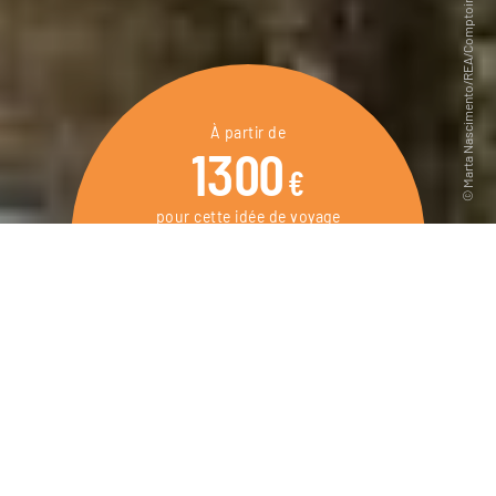
À partir de
1300
€
pour cette idée de voyage
8 jours / 7 nuits
DEMANDER UN DEVIS